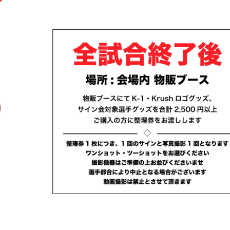
試合日程
試合結果
チケット
グッズ
全て
イベント
トピックス
メディア
チケット・グッズ
読みもの
コラム