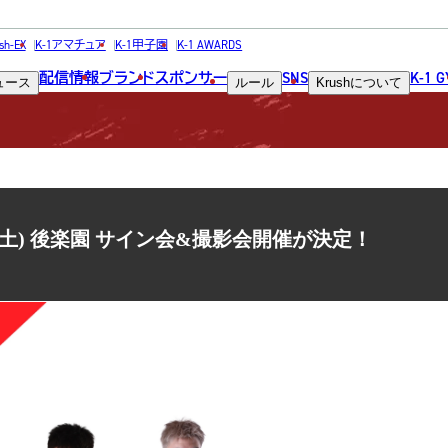
NEWS
sh-EX
K-1アマチュア
K-1甲子園
K-1 AWARDS
配信情報
ブランド
スポンサー
SNS
K-1 
ュース
ルール
Krush
について
ニュース
.2(土) 後楽園 サイン会&撮影会開催が決定！