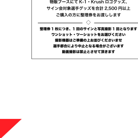
1.SHOP
ズ
K-
（
1.SHOP
ト
ギャラリー（
ー）
ギャラリー（写
ギャラリー（動
K-1
（K
GYM
ム）
K-
（フ
1.CLUB
ブ）
Krush公式