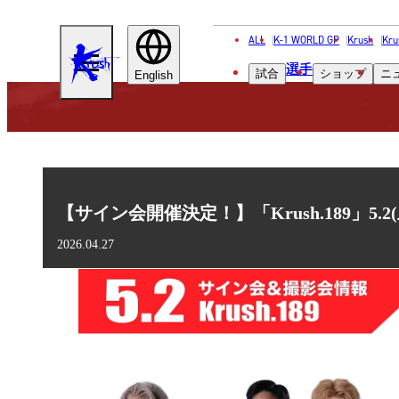
ALL
K-1 WORLD GP
Krush
Kru
KRUSH
選手
試合
ショップ
ニ
English
【サイン会開催決定！】「Krush.189」5
2026.04.27