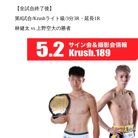
【全試合終了後】
第8試合/Krushライト級/3分3R・延長1R
林健太 vs 上野空大の勝者