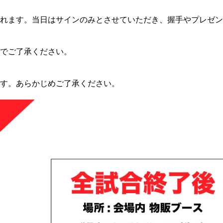
想されます。当日はサインのみとさせていただき、握手やプレゼ
のでご了承ください。
ます。あらかじめご了承ください。
総合トップ
K-1 WGP
Krush
Krush-EX
K-1
アマチュ
K-1
甲子園・
K-1 AWAR
K-