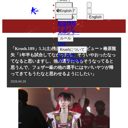
選手
NEWS
KRUSH
ショップ
English
English
ニュース
配信情報
日本語
ブランド
スポンサー
ニュース
English
ルール
SNS
한국어
「Krush.189」5.2(土)後楽園 ＜インタビュー＞椿原龍
Krush
について
K-1 GYM
矢「1年半も試合してなかったら、そういやおったなっ
中文（简体
K-1 LICENSE
てなると思いますし、他の選手たちもそうなってると
思うんで、フェザー級の他の選手にはヤバいヤツが帰
中文（繁體
ってきてもうたなと思わせるようにしたい」
ไทย
2026.04.20
العربية