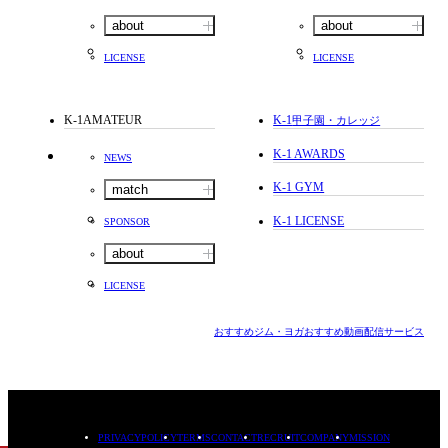
about
about
LICENSE
LICENSE
K-1AMATEUR
K-1
甲子園・カレッジ
K-1 AWARDS
NEWS
K-1 GYM
match
K-1 LICENSE
SPONSOR
about
LICENSE
おすすめジム・ヨガ
おすすめ動画配信サービス
PRIVACYPOLICY
TERMS
CONTACT
RECRUIT
COMPANY
MISSION