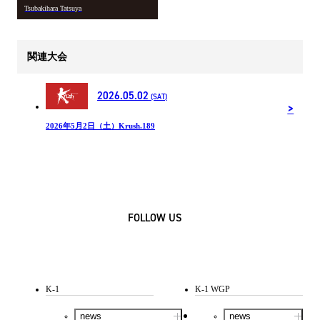
Tsubakihara Tatsuya
関連大会
2026.05.02
(SAT)
2026年5月2日（土）Krush.189
FOLLOW US
K-1
K-1 WGP
news
news