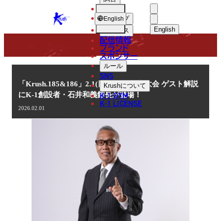
選手
NEWS
KRUSH
ショップ
English
English
ニュース
配信情報
日本語
ブランド
スポンサー
ニュース
English
ルール
SNS
한국어
「Krush.185&186」2.1(日)大阪・昼夜大会 ゲスト解説
Krush
について
K-1 GYM
にK-1創設者・石井和義館長が登場！
中文（简体
K-1 LICENSE
2026.02.01
中文（繁體
ไทย
العربية