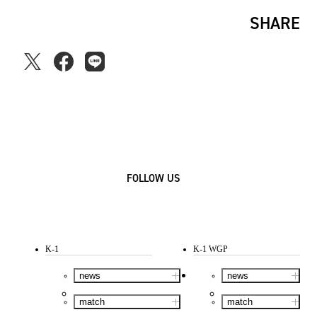
SHARE
FOLLOW US
K-1
K-1 WGP
news
news
match
match