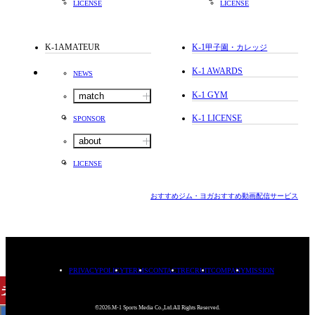
LICENSE
LICENSE
K-1AMATEUR
K-1
甲子園・カレッジ
K-1 AWARDS
NEWS
K-1 GYM
match
K-1 LICENSE
SPONSOR
about
LICENSE
おすすめジム・ヨガ
おすすめ動画配信サービス
PRIVACYPOLICY
TERMS
CONTACT
RECRUIT
COMPANY
MISSION
チケット
購入
©2026.M-1 Sports Media Co.,Ltd.All Rights Reserved.