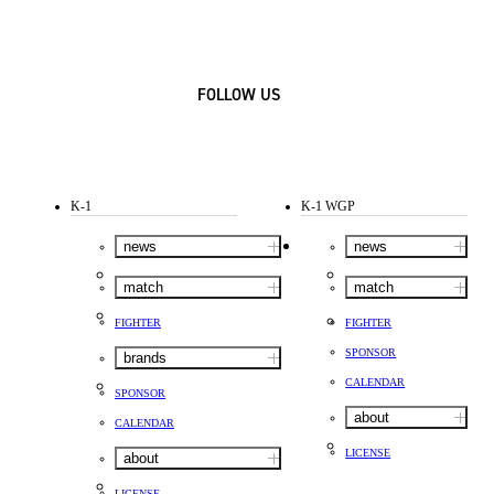
FOLLOW US
K-1
K-1 WGP
news
news
match
match
FIGHTER
FIGHTER
SPONSOR
brands
CALENDAR
SPONSOR
about
CALENDAR
LICENSE
about
LICENSE