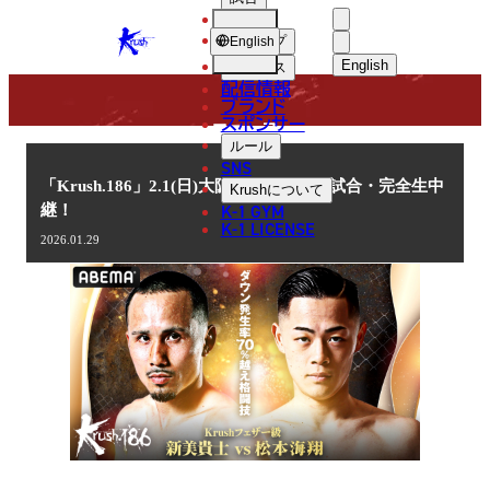
選手
NEWS
KRUSH
ショップ
English
English
ニュース
配信情報
日本語
ブランド
スポンサー
ニュース
English
ルール
SNS
한국어
「Krush.186」2.1(日)大阪 ABEMAで全試合・完全生中
Krush
について
K-1 GYM
継！
中文（简体
K-1 LICENSE
2026.01.29
中文（繁體
ไทย
العربية