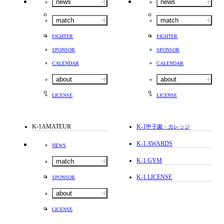
news
news
match
match
FIGHTER
FIGHTER
SPONSOR
SPONSOR
CALENDAR
CALENDAR
about
about
LICENSE
LICENSE
K-1AMATEUR
K-1
甲子園・カレッジ
K-1 AWARDS
NEWS
K-1 GYM
match
K-1 LICENSE
SPONSOR
about
LICENSE