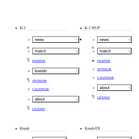
K-1
K-1 WGP
news
news
match
match
FIGHTER
FIGHTER
SPONSOR
brands
CALENDAR
SPONSOR
about
CALENDAR
LICENSE
about
LICENSE
Krush
Krush-EX