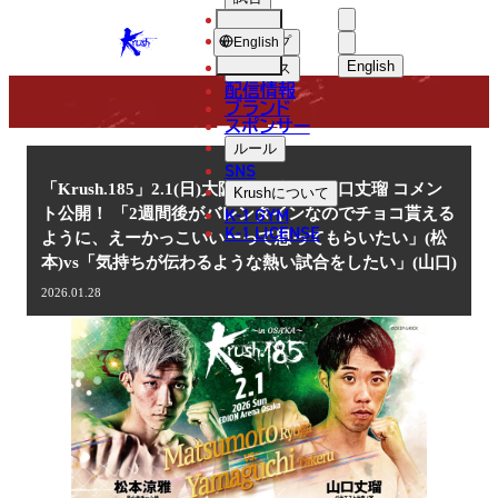
選手
NEWS
KRUSH
ショップ
English
English
ニュース
配信情報
日本語
ブランド
スポンサー
ニュース
English
ルール
SNS
한국어
「Krush.185」2.1(日)大阪 松本涼雅vs山口丈瑠 コメン
Krush
について
K-1 GYM
ト公開！ 「2週間後がバレンタインなのでチョコ貰える
中文（简体
K-1 LICENSE
ように、えーかっこいいーって思ってもらいたい」(松
本)vs「気持ちが伝わるような熱い試合をしたい」(山口)
中文（繁體
2026.01.28
ไทย
العربية