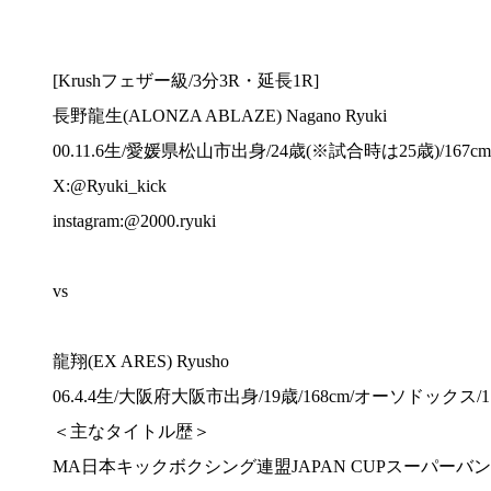
[Krushフェザー級/3分3R・延長1R]
長野龍生(ALONZA ABLAZE) Nagano Ryuki
00.11.6生/愛媛県松山市出身/24歳(※試合時は25歳)/167c
X:@Ryuki_kick
instagram:@2000.ryuki
vs
龍翔(EX ARES) Ryusho
06.4.4生/大阪府大阪市出身/19歳/168cm/オーソドックス/1
＜主なタイトル歴＞
MA日本キックボクシング連盟JAPAN CUPスーパーバ