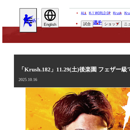
ALL
K-1 WORLD GP
Krush
Kru
KRUSH
選手
試合
ショップ
ニ
English
「Krush.182」11.29(土)後楽園 フェ
2025.10.16