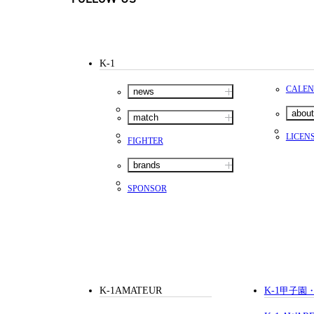
K-1
CALE
news
about
match
LICEN
FIGHTER
brands
SPONSOR
K-1AMATEUR
K-1
甲子園