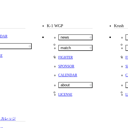
K-1 WGP
Krush
NDAR
news
match
SE
FIGHTER
F
SPONSOR
S
CALENDAR
C
about
LICENSE
L
・カレッジ