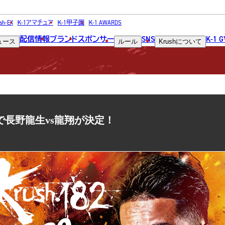
NEWS
sh-EX
K-1アマチュア
K-1甲子園
K-1 AWARDS
配信情報
ブランド
スポンサー
SNS
K-1 
ュース
ルール
Krush
について
ニュース
ザー級で長野龍生vs龍翔が決定！