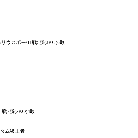
m/サウスポー/11戦5勝(3KO)6敗
1戦7勝(3KO)4敗
ンタム級王者