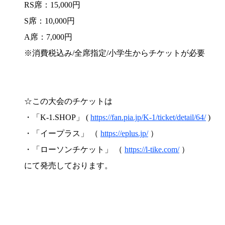
RS席：15,000円
S席：10,000円
A席：7,000円
※消費税込み/全席指定/小学生からチケットが必要
☆この大会のチケットは
・「K-1.SHOP」 (
https://fan.pia.jp/K-1/ticket/detail/64/
)
・「イープラス」 （
https://eplus.jp/
）
・「ローソンチケット」 （
https://l-tike.com/
）
にて発売しております。