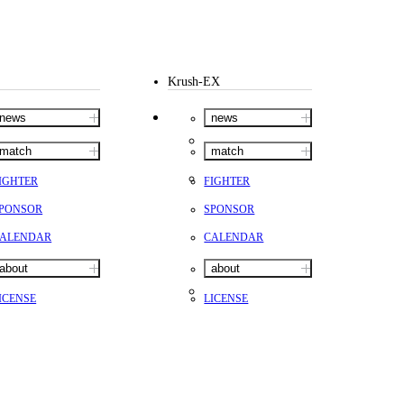
Krush-EX
news
news
match
match
IGHTER
FIGHTER
PONSOR
SPONSOR
ALENDAR
CALENDAR
about
about
ICENSE
LICENSE