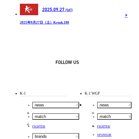
2025.09.27
(SAT)
2025年9月27日（土）Krush.180
FOLLOW US
K-1
K-1 WGP
news
news
match
match
FIGHTER
FIGHTER
SPONSOR
brands