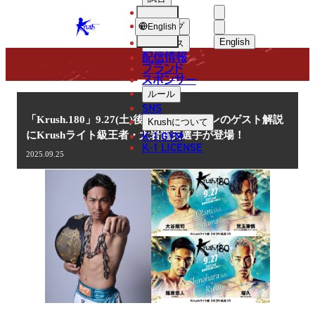
選手
NEWS
KRUSH
ショップ
English
English
ニュース
配信情報
日本語
ブランド
スポンサー
ニュース
English
ルール
SNS
한국어
「Krush.180」9.27(土)後楽園 セミメインのゲスト解説
Krush
について
K-1 GYM
にKrushライト級王者・大岩龍矢選手が登場！
中文（简体
K-1 LICENSE
2025.09.25
中文（繁體
ไทย
العربية