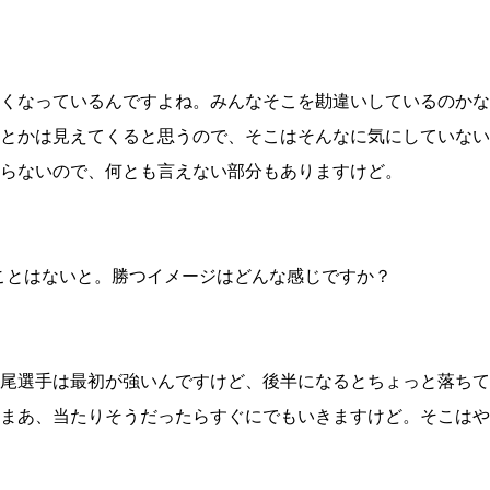
試合日程
試合結果
くなっているんですよね。みんなそこを勘違いしているのかな
チケット
とかは見えてくると思うので、そこはそんなに気にしていない
グッズ
らないので、何とも言えない部分もありますけど。
全て
イベント
トピックス
メディア
ことはないと。勝つイメージはどんな感じですか？
チケット・グッズ
読みもの
コラム
尾選手は最初が強いんですけど、後半になるとちょっと落ちて
まあ、当たりそうだったらすぐにでもいきますけど。そこはや