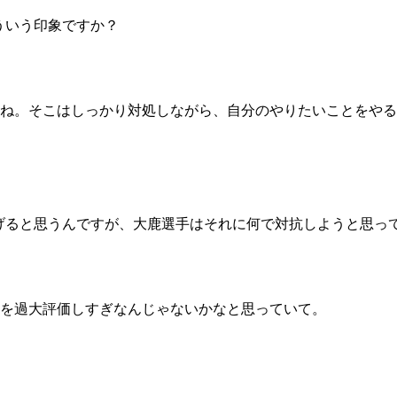
1.SHOP
ズ
K-
（
ういう印象ですか？
1.SHOP
ト
ギャラリー（
ー）
ギャラリー（写
ギャラリー（動
K-1
（K
ね。そこはしっかり対処しながら、自分のやりたいことをやる
GYM
ム）
K-
（フ
1.CLUB
ブ）
げると思うんですが、大鹿選手はそれに何で対抗しようと思っ
Krush公式
を過大評価しすぎなんじゃないかなと思っていて。