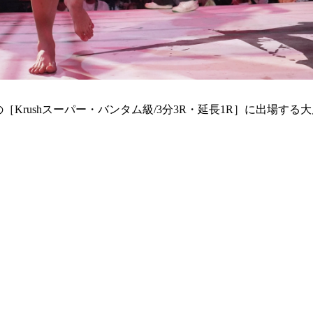
」の［Krushスーパー・バンタム級/3分3R・延長1R］に出場す