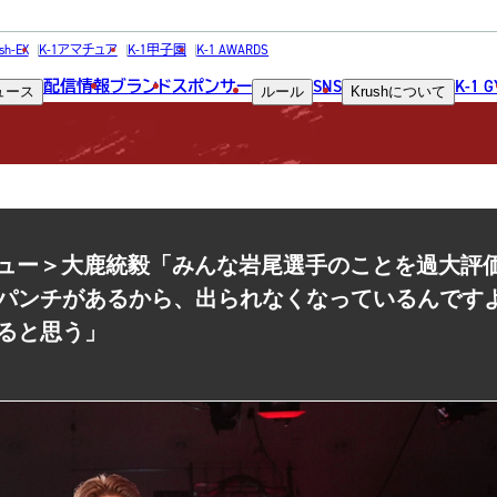
NEWS
sh-EX
K-1アマチュア
K-1甲子園
K-1 AWARDS
配信情報
ブランド
スポンサー
SNS
K-1 
ュース
ルール
Krush
について
ニュース
＜インタビュー＞大鹿統毅「みんな岩尾選手のことを過大
パンチがあるから、出られなくなっているんです
ると思う」