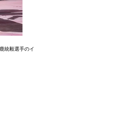
る大鹿統毅選手のイ