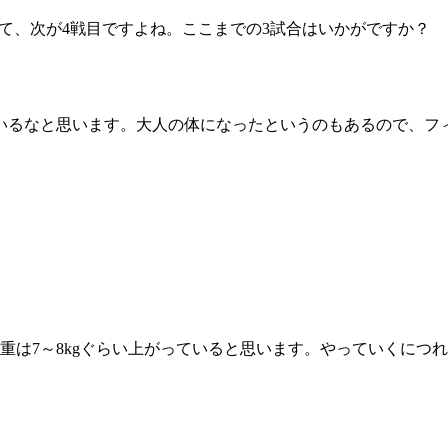
て、次が4戦目ですよね。ここまでの3試合はいかがですか？
いるなと思います。大人の体になったというのもあるので、フ
総合トップ
K-1 WGP
重は7～8kgぐらい上がっていると思います。やっていくにつ
Krush
Krush-EX
K-1
アマチュ
K-1
甲子園・
K-1 AWAR
K-