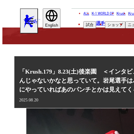
ALL
K-1 WORLD GP
Krush
Kru
KRUSH
選手
試合
ショップ
ニ
English
「Krush.179」8.23(土)後楽園 
んじゃないかなと思っていて。岩尾選手は
にやっていればあのパンチとかは見えてく
2025.08.20