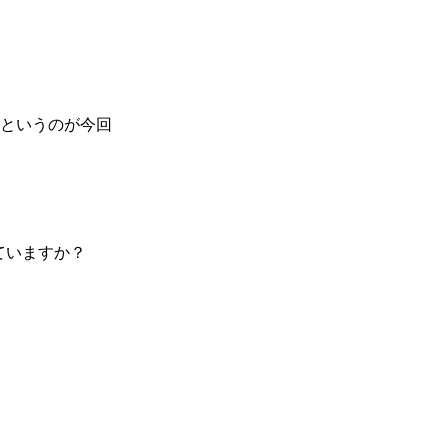
）
Facebook(JP)
チケッ
X(En)
）
Instagram(EN)
ポスタ
Youtube(EN)
Podcast(EN)
真）
weibo(CH)
画）
Official site(EN)
-1ジ
というのが今回
ァンクラ
Krush
とは
■ ガールズ
Krush
ガー
ルズ
ていますか？
ルール