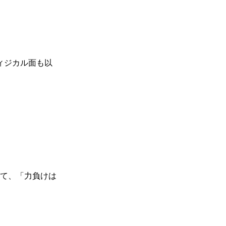
ィジカル面も以
一覧
X(JP)
れて、「力負けは
X(Krush)
X(アマチュア大会)
ア
Instagram(JP)
カレッジ
TikTok(JP)
DS
LINE(JP)
（グッ
Youtube(JP)