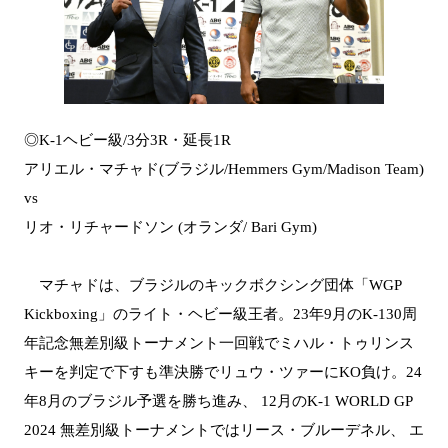
◎K-1ヘビー級/3分3R・延長1R
アリエル・マチャド(ブラジル/Hemmers Gym/Madison Team)
vs
リオ・リチャードソン (オランダ/ Bari Gym)
マチャドは、ブラジルのキックボクシング団体「WGP
Kickboxing」のライト・ヘビー級王者。23年9月のK-130周
年記念無差別級トーナメント一回戦でミハル・トゥリンス
キーを判定で下すも準決勝でリュウ・ツァーにKO負け。24
年8月のブラジル予選を勝ち進み、 12月のK-1 WORLD GP
2024 無差別級トーナメントではリース・ブルーデネル、 エ