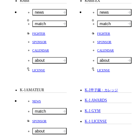
Krush
Krush-EX
news
news
match
match
FIGHTER
FIGHTER
SPONSOR
SPONSOR
CALENDAR
CALENDAR
about
about
LICENSE
LICENSE
K-1AMATEUR
K-1
甲子園・カレッジ
K-1 AWARDS
NEWS
K-1 GYM
match
K-1 LICENSE
SPONSOR
about