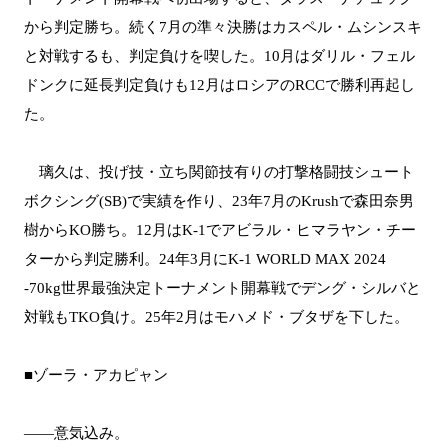
から判定勝ち。続く7月の準々決勝はカスペル・ムシンスキ
と対戦するも、判定負けを喫した。10月はダリル・フェル
ドンクに延長判定負けも12月はロシアのRCCで勝利再起し
た。
璃久は、投げ技・立ち関節技有りの打撃格闘技シュート
ボクシング(SB)で実績を作り、23年7月のKrushで森田奈男
樹からKO勝ち。12月はK-1でアビラル・ヒマラヤン・チー
ターから判定勝利。24年3月にK-1 WORLD MAX 2024
-70kg世界最強決定トーナメント開幕戦でデング・シルバと
対戦もTKO負け。25年2月はモハメド・ブタザを下した。
■ゾーラ・アカピャン
――意気込み。