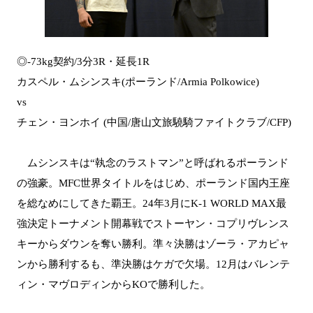
◎-73kg契約/3分3R・延長1R
カスペル・ムシンスキ(ポーランド/Armia Polkowice)
vs
チェン・ヨンホイ (中国/唐山文旅驍騎ファイトクラブ/CFP)
ムシンスキは“執念のラストマン”と呼ばれるポーランド
の強豪。MFC世界タイトルをはじめ、ポーランド国内王座
を総なめにしてきた覇王。24年3月にK-1 WORLD MAX最
強決定トーナメント開幕戦でストーヤン・コプリヴレンス
キーからダウンを奪い勝利。準々決勝はゾーラ・アカピャ
ンから勝利するも、準決勝はケガで欠場。12月はバレンテ
ィン・マヴロディンからKOで勝利した。