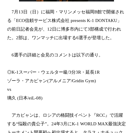
7月13日（日）に福岡・マリンメッセ福岡B館で開催され
る「ECO信頼サービス株式会社 presents K-1 DONTAKU」
の前日記者会見が、12日に博多市内にて3部構成で行われ
た。2部は、ワンマッチに出場する6選手が登壇した。
6選手の詳細と会見のコメントは以下の通り。
◎K-1スーパー・ウェルター級/3分3R・延長1R
ゾーラ・アカピャン(アルメニア/Gridin Gym)
vs
璃久 (日本/eiL-08)
アカピャンは、ロシアの格闘技イベント『RCC』で活躍
する“悩殺の貴公子”。24年3月にK-1 WORLD MAX最強決定
トーナメント開幕戦へ初出場すると、タラス・ナチュック