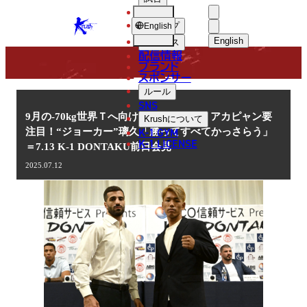
選手
NEWS
KRUSH
ショップ
English
English
ニュース
配信情報
日本語
ブランド
スポンサー
ニュース
English
ルール
SNS
한국어
9月の-70kg世界Ｔへ向け、ムシンスキ、アカピャン要
Krush
について
K-1 GYM
注目！“ジョーカー”璃久「勝ってすべてかっさらう」
中文（简体
K-1 LICENSE
＝7.13 K-1 DONTAKU前日会見
中文（繁體
2025.07.12
ไทย
العربية