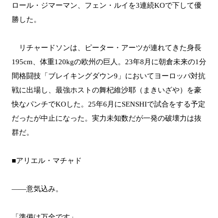
ロール・ジマーマン、フェン・ルイを3連続KOで下して優
勝した。
リチャードソンは、ピーター・アーツが連れてきた身長
195cm、体重120kgの欧州の巨人。23年8月に朝倉未来の1分
間格闘技「ブレイキングダウン9」においてヨーロッパ対抗
戦に出場し、最強ホストの舞杞維沙耶（まきいざや）を豪
快なパンチでKOした。25年6月にSENSHIで試合をする予定
だったが中止になった。実力未知数だが一発の破壊力は抜
群だ。
■アリエル・マチャド
――意気込み。
「準備は万全です」