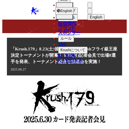
選手
NEWS
KRUSH
ショップ
English
English
ニュース
配信情報
日本語
ブランド
スポンサー
ニュース
English
ルール
SNS
한국어
「Krush.179」8.23(土)後楽園 第5代Krushフライ級王座
Krush
について
K-1 GYM
決定トーナメントが開幕！ 6/30(月)記者会見で出場8選
中文（简体
K-1 LICENSE
手を発表、トーナメント組合せ抽選会を実施！
中文（繁體
2025.06.27
ไทย
العربية