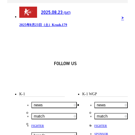
2025.08.23
(SAT)
2025年8月23日（土）Krush.179
FOLLOW US
K-1
K-1 WGP
news
news
match
match
FIGHTER
FIGHTER
SPONSOR