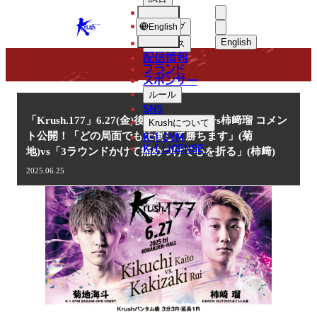
選手
NEWS
KRUSH
ショップ
English
English
ニュース
配信情報
日本語
ブランド
スポンサー
ニュース
English
ルール
SNS
한국어
「Krush.177」6.27(金)後楽園 菊地海斗vs柿﨑瑠 コメン
Krush
について
K-1 GYM
ト公開！「どの局面でも圧倒して勝ちます」(菊
中文（简体
K-1 LICENSE
地)vs「3ラウンドかけて痛めつけて心を折る」(柿﨑)
中文（繁體
2025.06.25
ไทย
العربية