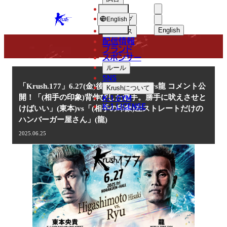
選手
NEWS
KRUSH
ショップ
English
English
ニュース
配信情報
日本語
ブランド
スポンサー
ニュース
English
ルール
SNS
한국어
「Krush.177」6.27(金)後楽園 東本央貴vs龍 コメント公
Krush
について
K-1 GYM
開！「(相手の印象)背伸びした選手。勝手に吠えさせと
中文（简体
K-1 LICENSE
けばいい」(東本)vs「(相手の印象)左ストレートだけの
ハンバーガー屋さん」(龍)
中文（繁體
2025.06.25
ไทย
العربية