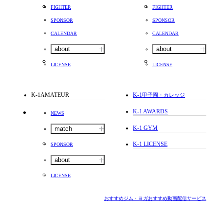
FIGHTER
FIGHTER
SPONSOR
SPONSOR
CALENDAR
CALENDAR
about
about
LICENSE
LICENSE
K-1AMATEUR
K-1
甲子園・カレッジ
K-1 AWARDS
NEWS
K-1 GYM
match
K-1 LICENSE
SPONSOR
about
LICENSE
おすすめジム・ヨガ
おすすめ動画配信サービス