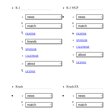
K-1
K-1 WGP
news
news
match
match
FIGHTER
FIGHTER
SPONSOR
brands
CALENDAR
SPONSOR
about
CALENDAR
LICENSE
about
LICENSE
Krush
Krush-EX
news
news
match
match