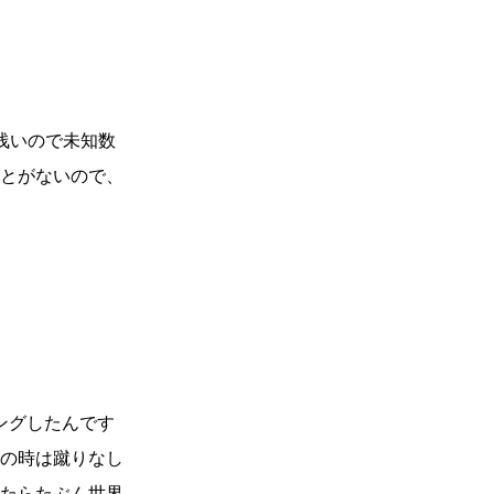
）
Facebook(JP)
チケッ
X(En)
）
Instagram(EN)
ポスタ
Youtube(EN)
Podcast(EN)
真）
weibo(CH)
画）
Official site(EN)
-1ジ
浅いので未知数
ァンクラ
とがないので、
Krush
とは
■ ガールズ
Krush
ガー
ルズ
ルール
ングしたんです
その時は蹴りなし
たらたぶん世界