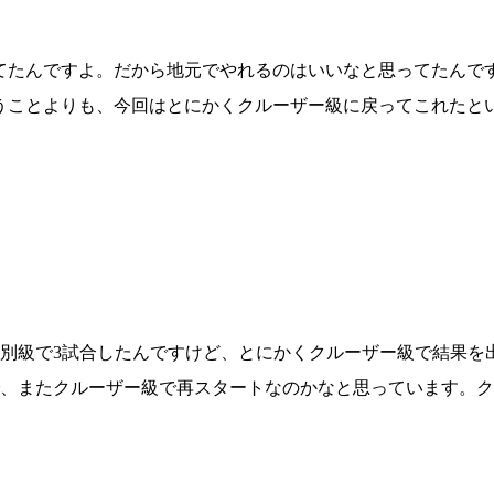
いてたんですよ。だから地元でやれるのはいいなと思ってたんで
いうことよりも、今回はとにかくクルーザー級に戻ってこれたと
差別級で3試合したんですけど、とにかくクルーザー級で結果を
総合トップ
K-1 WGP
、またクルーザー級で再スタートなのかなと思っています。ク
Krush
Krush-EX
K-1
アマチュ
K-1
甲子園・
K-1 AWAR
K-