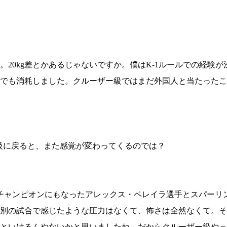
1.SHOP
ズ
K-
（
1.SHOP
ト
ギャラリー（
ー）
ギャラリー（写
ギャラリー（動
K-1
（K
20kg差とかあるじゃないですか。僕はK-1ルールでの経験が
GYM
ム）
K-
（フ
でも消耗しました。クルーザー級ではまだ外国人と当たったこ
1.CLUB
ブ）
Krush公式
級に戻ると、また感覚が変わってくるのでは？
級チャンピオンにもなったアレックス・ペレイラ選手とスパーリ
、無差別の試合で感じたような圧力はなくて、怖さは全然なくて。
といけるんやないかと思いましたね。だからクルーザー級やっ