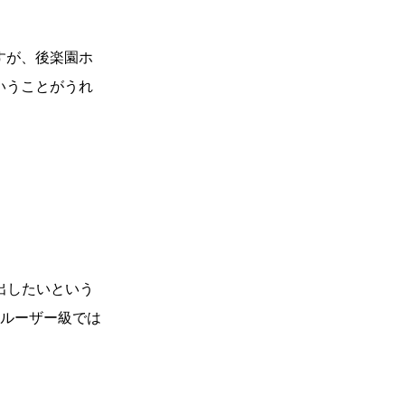
すが、後楽園ホ
いうことがうれ
出したいという
一覧
X(JP)
ルーザー級では
X(Krush)
X(アマチュア大会)
ア
Instagram(JP)
カレッジ
TikTok(JP)
DS
LINE(JP)
（グッ
Youtube(JP)