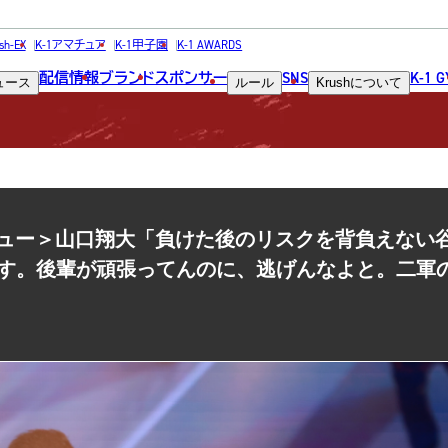
NEWS
sh-EX
K-1アマチュア
K-1甲子園
K-1 AWARDS
配信情報
ブランド
スポンサー
SNS
K-1 
ュース
ルール
Krush
について
ニュース
＜インタビュー＞山口翔大「負けた後のリスクを背負えない
す。後輩が頑張ってんのに、逃げんなよと。二軍