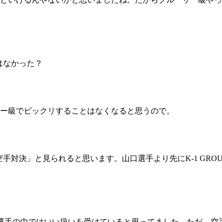
試合日程
試合結果
チケット
はなかった？
グッズ
全て
イベント
ー級でビックリすることはなくなると思うので。
トピックス
メディア
チケット・グッズ
読みもの
コラム
手対決」と見られると思います。山口選手より先にK-1 GRO
人選手の中ではいい扱いを受けていると思ってました。ただ、空