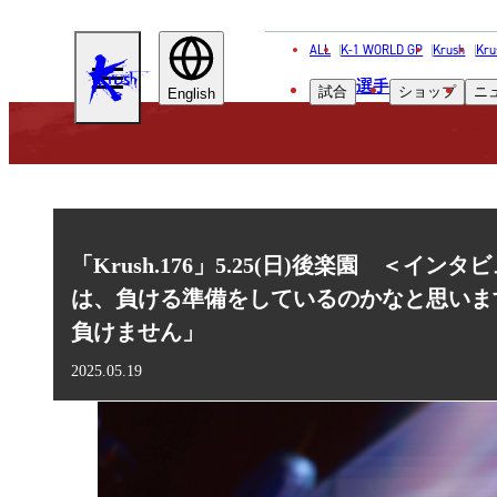
ALL
K-1 WORLD GP
Krush
Kru
KRUSH
選手
試合
ショップ
ニ
English
「Krush.176」5.25(日)後楽園 
は、負ける準備をしているのかなと思いま
負けません」
2025.05.19