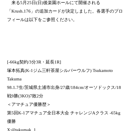
来る5月25日(日)後楽園ホールにて開催される
「Krush.176」の追加カードが決定しました。各選手のプロ
フィールは以下をご参照ください。
[-66kg契約/3分3R・延長1R]
塚本拓真(K-1ジム三軒茶屋シルバーウルフ) Tsukamoto
Takuma
98.1.7生/茨城県土浦市出身/27歳/184cm/オーソドックス/18
戦9勝(3KO)7敗2分
＜アマチュア優勝歴＞
第5回K-1アマチュア全日本大会 チャレンジAクラス -65kg
優勝
X:@takumak_1