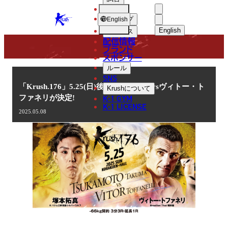
選手
NEWS
KRUSH
ショップ
English
English
ニュース
配信情報
日本語
ブランド
スポンサー
ニュース
English
ルール
SNS
한국어
「Krush.176」5.25(日)後楽園 塚本拓真vsヴィトー・ト
Krush
について
K-1 GYM
ファネリが決定!
中文（简体
K-1 LICENSE
2025.05.08
中文（繁體
ไทย
العربية