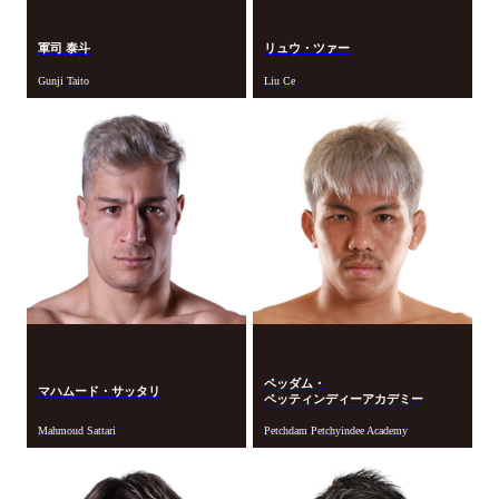
軍司 泰斗
リュウ・ツァー
Gunji Taito
Liu Ce
ペッダム・
マハムード・サッタリ
ペッティンディーアカデミー
Mahmoud Sattari
Petchdam Petchyindee Academy