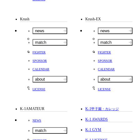
Krush
Krush-EX
news
news
match
match
FIGHTER
FIGHTER
SPONSOR
SPONSOR
CALENDAR
CALENDAR
about
about
LICENSE
LICENSE
K-1AMATEUR
K-1
甲子園・カレッジ
K-1 AWARDS
NEWS
K-1 GYM
match