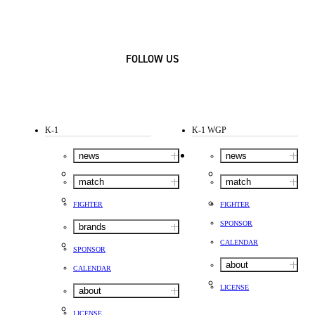
FOLLOW US
K-1
K-1 WGP
news
news
match
match
FIGHTER
FIGHTER
SPONSOR
brands
CALENDAR
SPONSOR
about
CALENDAR
LICENSE
about
LICENSE