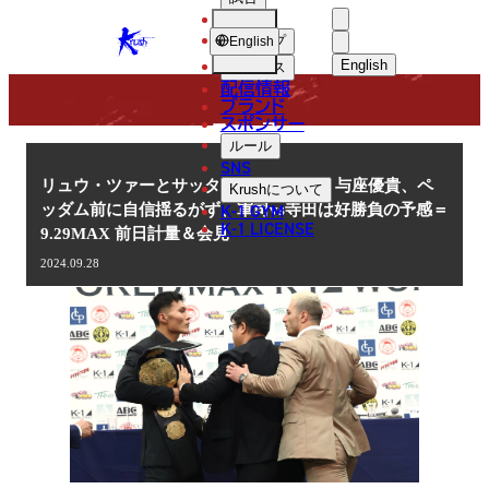
選手
NEWS
KRUSH
ショップ
English
English
ニュース
配信情報
日本語
ブランド
スポンサー
ニュース
English
ルール
SNS
한국어
リュウ・ツァーとサッタリが乱闘寸前！与座優貴、ペ
Krush
について
K-1 GYM
ッダム前に自信揺るがず、軍司vs寺田は好勝負の予感＝
中文（简体
K-1 LICENSE
9.29MAX 前日計量＆会見
中文（繁體
2024.09.28
ไทย
العربية