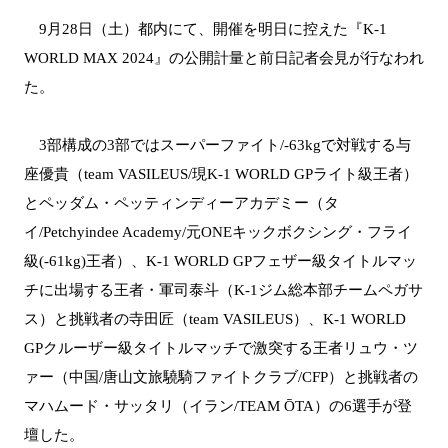
9月28日（土）都内にて、開催を明日に控えた『K-1
WORLD MAX 2024』の公開計量と前日記者会見が行なわれ
た。
3部構成の3部ではスーパーファイト/-63kgで対戦する与
座優貴（team VASILEUS/現K-1 WORLD GPライト級王者）
とペッダム・ペッティンディーアカデミー（タ
イ/Petchyindee Academy/元ONEキックボクシング・フライ
級(-61kg)王者）、K-1 WORLD GPフェザー級タイトルマッ
チに出場する王者・軍司泰斗（K-1ジム総本部チームペガサ
ス）と挑戦者の寺田匠（team VASILEUS）、K-1 WORLD
GPクルーザー級タイトルマッチで激突する王者リュウ・ツ
ァー（中国/唐山文旅驍騎ファイトクラブ/CFP）と挑戦者の
マハムード・サッタリ（イラン/TEAM ŌTA）の6選手が登
壇した。