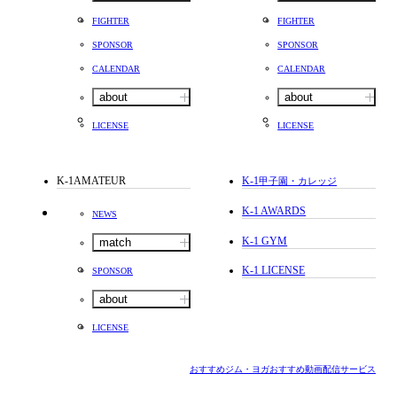
FIGHTER
FIGHTER
SPONSOR
SPONSOR
CALENDAR
CALENDAR
about
about
LICENSE
LICENSE
K-1AMATEUR
K-1
甲子園・カレッジ
K-1 AWARDS
NEWS
K-1 GYM
match
K-1 LICENSE
SPONSOR
about
LICENSE
おすすめジム・ヨガ
おすすめ動画配信サービス