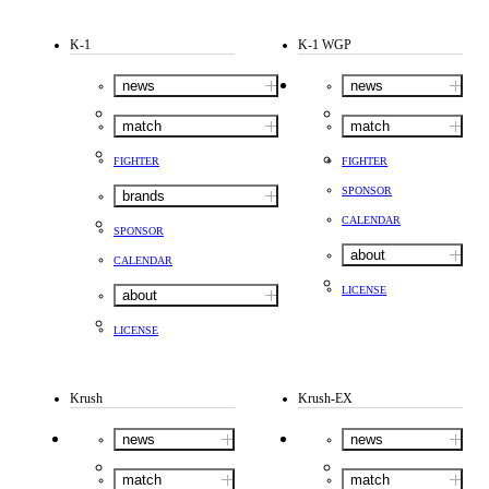
K-1
K-1 WGP
news
news
match
match
FIGHTER
FIGHTER
SPONSOR
brands
CALENDAR
SPONSOR
about
CALENDAR
LICENSE
about
LICENSE
Krush
Krush-EX
news
news
match
match