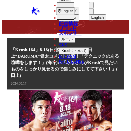
選手
NEWS
KRUSH
ショップ
English
English
ニュース
配信情報
日本語
ブランド
スポンサー
ニュース
English
ルール
SNS
한국어
「Krush.164」8.18(日)後楽園 海斗 vs 田
Krush
について
K-1 GYM
上“DARUMA”健太コメント公開！「テクニックのある
中文（简体
K-1 LICENSE
喧嘩をします！」(海斗)vs「みなさんがKrushで見たい
ものをしっかり見せるので楽しみにしてて下さい！」(
中文（繁體
田上)
ไทย
2024.08.17
العربية