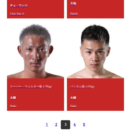
大地
チェ・ウンジ
Choi Eun Ji
Daichi
スーパー・ウェルター級 (-70kg)
バンタム級 (-53kg)
大輝
大輝
Daiki
Daiki
1
2
3
4
5