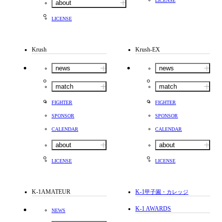
LICENSE
about
LICENSE
Krush
Krush-EX
news
news
match
match
FIGHTER
FIGHTER
SPONSOR
SPONSOR
CALENDAR
CALENDAR
about
about
LICENSE
LICENSE
K-1AMATEUR
K-1
甲子園・カレッジ
K-1 AWARDS
NEWS