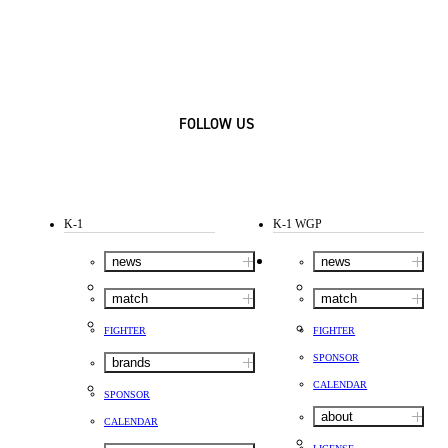
FOLLOW US
K-1
K-1 WGP
news
news
match
match
FIGHTER
FIGHTER
SPONSOR
brands
CALENDAR
SPONSOR
about
CALENDAR