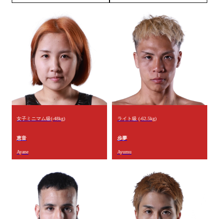
女子ミニマム級(-48kg)
ライト級 (-62.5kg)
恵音
歩夢
Ayane
Ayumu