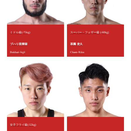
ミドル級(-75kg)
スーパー・フェザー級 (-60kg)
ブハリ亜輝留
茶圓 吏久
Bukhari Aqil
Chaen Riku
女子フライ級(-52kg)