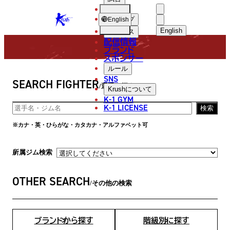
選手
FIGHTER
KRUSH
ショップ
English
English
ニュース
配信情報
日本語
ブランド
スポンサー
選手
English
ルール
SNS
SEARCH FIGHTER
한국어
選手を探す
Krush
について
K-1 GYM
中文（简体
K-1 LICENSE
検索
中文（繁體
※カナ・英・ひらがな・カタカナ・アルファベット可
ไทย
所属ジム検索
العربية
OTHER SEARCH
その他の検索
ブランドから探す
階級別に探す