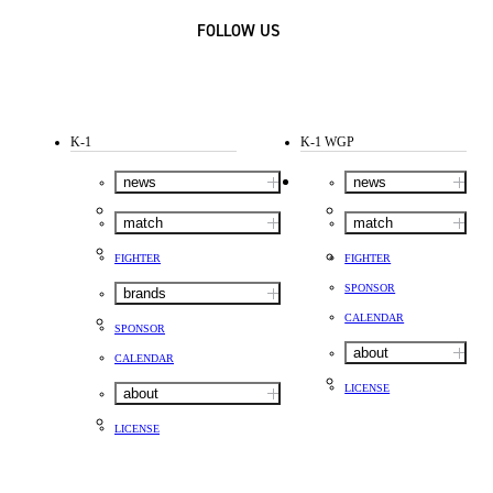
FOLLOW US
K-1
K-1 WGP
news
news
match
match
FIGHTER
FIGHTER
SPONSOR
brands
CALENDAR
SPONSOR
about
CALENDAR
LICENSE
about
LICENSE