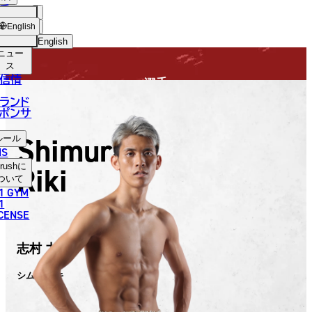
手
FIGHTER
USH
ショッ
English
プ
English
ニュー
日本語
ス
信情
選手
English
ランド
ポンサ
한국어
Shimura
ルール
中文（简体）
NS
Riki
rush
に
中文（繁體）
ついて
1 GYM
ไทย
1
ICENSE
العربية
志村 力輝
シムラ リキ