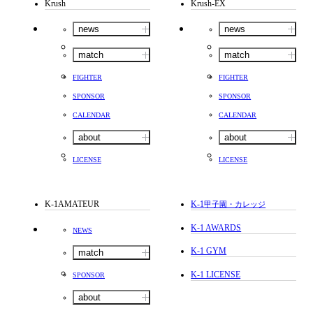
Krush
Krush-EX
news
news
match
match
FIGHTER
FIGHTER
SPONSOR
SPONSOR
CALENDAR
CALENDAR
about
about
LICENSE
LICENSE
K-1AMATEUR
K-1
甲子園・カレッジ
K-1 AWARDS
NEWS
K-1 GYM
match
K-1 LICENSE
SPONSOR
about