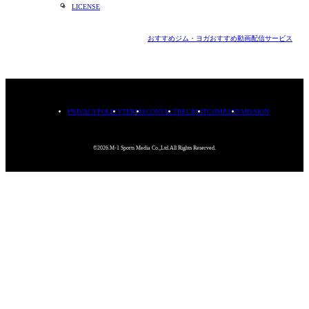
LICENSE
おすすめジム・ヨガ
おすすめ動画配信サービス
PRIVACYPOLICY
TERMS
CONTACT
RECRUIT
COMPANY
MISSION
©2026.M-1 Sports Media Co.,Ltd.All Rights Reserved.