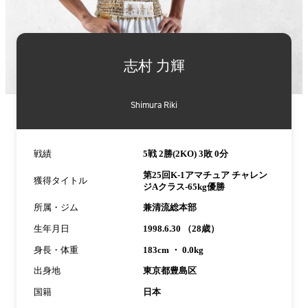
詳
細
志村 力輝
情
報
Shimura Riki
戦績
5戦 2勝(2KO) 3敗 0分
第25回K-1アマチュア チャレン
獲得タイトル
ジAクラス-65kg優勝
所属・ジム
兼清流総本部
生年月日
1998.6.30 （28歳）
身長・体重
183cm ・ 0.0kg
出身地
東京都豊島区
国籍
日本