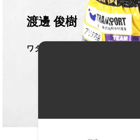
渡邊 俊樹
ワタナベ トシキ
詳
細
情
報