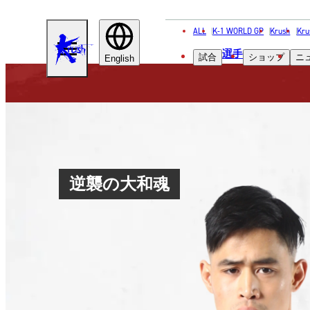
ALL
K-1 WORLD GP
Krush
Kru
KRUSH
選手
試合
ショップ
ニ
English
逆襲の大和魂