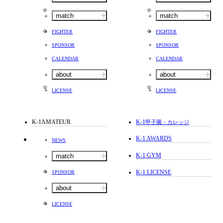
match
match
FIGHTER
FIGHTER
SPONSOR
SPONSOR
CALENDAR
CALENDAR
about
about
LICENSE
LICENSE
K-1AMATEUR
K-1
甲子園・カレッジ
K-1 AWARDS
NEWS
K-1 GYM
match
K-1 LICENSE
SPONSOR
about
LICENSE