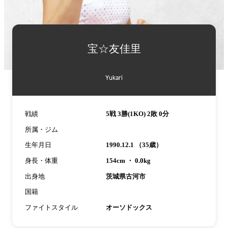
詳
細
宝☆友佳里
情
報
Yukari
戦績
5戦 3勝(1KO) 2敗 0分
所属・ジム
生年月日
1990.12.1 （35歳）
身長・体重
154cm ・ 0.0kg
出身地
茨城県古河市
国籍
ファイトスタイル
オーソドックス