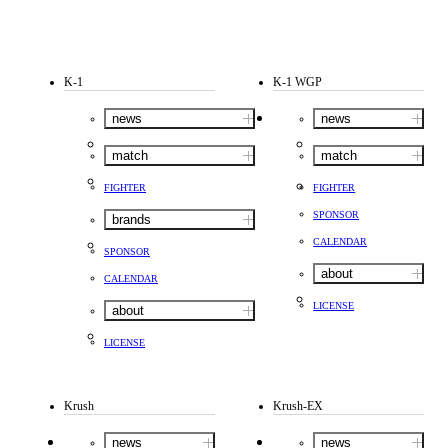
K-1
K-1 WGP
news
news
match
match
FIGHTER
FIGHTER
SPONSOR
brands
CALENDAR
SPONSOR
about
CALENDAR
LICENSE
about
LICENSE
Krush
Krush-EX
news
news