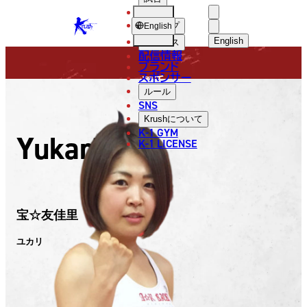
選手
FIGHTER
KRUSH
ショップ
English
English
ニュース
配信情報
日本語
ブランド
スポンサー
選手
English
ルール
SNS
한국어
Krush
について
K-1 GYM
Yukari
中文（简体
K-1 LICENSE
中文（繁體
ไทย
宝☆友佳里
العربية
ユカリ