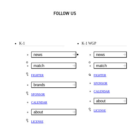
FOLLOW US
K-1
K-1 WGP
news
news
match
match
FIGHTER
FIGHTER
SPONSOR
brands
CALENDAR
SPONSOR
about
CALENDAR
LICENSE
about
LICENSE