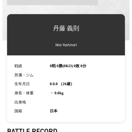
詳
細
丹藤 義則
情
報
Nito Yoshinori
戦績
0戦 0勝(0KO) 0敗 0分
所属・ジム
生年月日
0.0.0 （26歳）
身長・体重
・ 0.0kg
出身地
国籍
日本
BATTLE RECORD