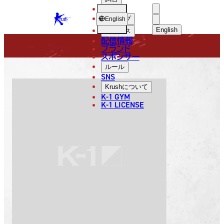
選手
FIGHTER
KRUSH
ショップ
English
English
ニュース
配信情報
日本語
ブランド
スポンサー
選手
English
ルール
SNS
한국어
Krush
について
K-1 GYM
Nito
中文（简体
K-1 LICENSE
Yoshinori
中文（繁體
ไทย
العربية
丹藤 義則
ニトウ ヨシノリ