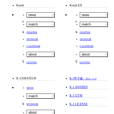
Krush
Krush-EX
news
news
match
match
FIGHTER
FIGHTER
SPONSOR
SPONSOR
CALENDAR
CALENDAR
about
about
LICENSE
LICENSE
K-1AMATEUR
K-1
甲子園・カレッジ
K-1 AWARDS
NEWS
K-1 GYM
match
K-1 LICENSE
SPONSOR
about