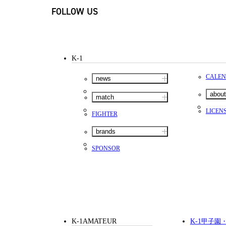
FOLLOW US
K-1
CALE
news
about
match
LICEN
FIGHTER
brands
SPONSOR
K-1AMATEUR
K-1
甲子園