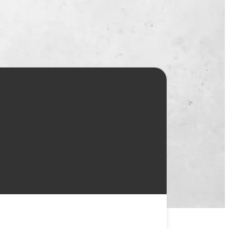
一覧
X(JP)
X(Krush)
X(アマチュア大会)
ア
Instagram(JP)
カレッジ
TikTok(JP)