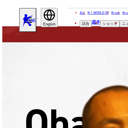
ALL
K-1 WORLD GP
Krush
Kru
KRUSH
選手
試合
ショップ
ニ
English
Ohata