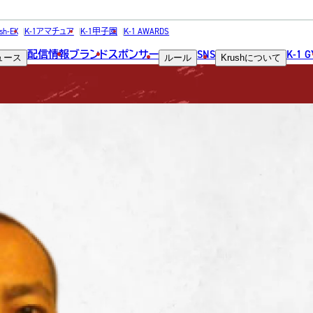
FIGHTER
sh-EX
K-1アマチュア
K-1甲子園
K-1 AWARDS
配信情報
ブランド
スポンサー
SNS
K-1 
ュース
ルール
Krush
について
選手