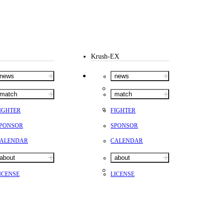
Krush-EX
news
news
match
match
IGHTER
FIGHTER
PONSOR
SPONSOR
ALENDAR
CALENDAR
about
about
ICENSE
LICENSE