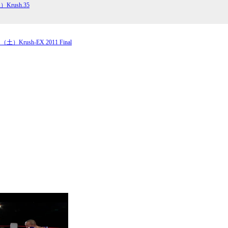
Krush.35
試合日程
試合結果
土）Krush-EX 2011 Final
チケット
グッズ
全て
イベント
トピックス
メディア
チケット・グッズ
読みもの
コラム