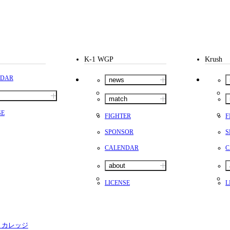
K-1 WGP
Krush
NDAR
news
match
SE
FIGHTER
F
SPONSOR
S
CALENDAR
C
about
LICENSE
L
・カレッジ