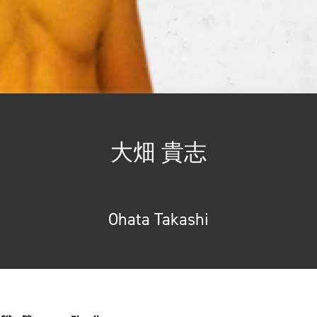
大畑 貴志
Ohata Takashi
総合トップ
K-1 WGP
Krush
Krush-EX
K-1
アマチュ
K-1
甲子園・