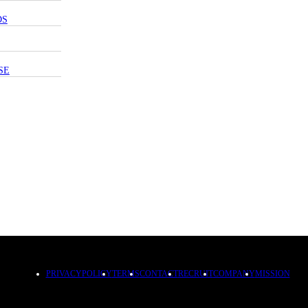
DS
SE
PRIVACYPOLICY
TERMS
CONTACT
RECRUIT
COMPANY
MISSION