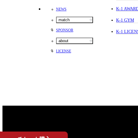
K-1 AWAR
NEWS
match
K-1 GYM
SPONSOR
K-1 LICEN
about
LICENSE