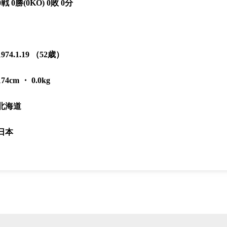
K-1 AWAR
0戦 0勝(0KO) 0敗 0分
K-
1.SHOP
ズ
K-
（
1.SHOP
ト
ギャラリー（
ー）
1974.1.19 （52歳）
ギャラリー（写
ギャラリー（動
K-1
（K
174cm ・ 0.0kg
GYM
ム）
K-
（フ
1.CLUB
ブ）
北海道
日本
Krush公式