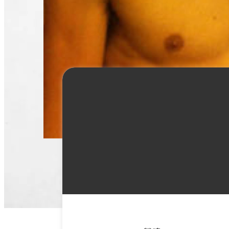
オオハタ タカシ
詳
細
情
報