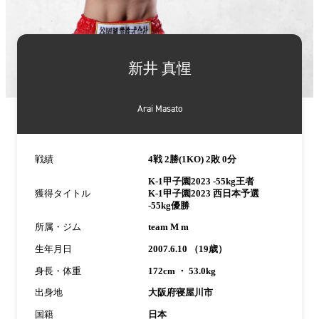
詳
細
新井 真惺
情
報
Arai Masato
戦績
4戦 2勝(1KO) 2敗 0分
K-1甲子園2023 -55kg王者
獲得タイトル
K-1甲子園2023 西日本予選
-55kg優勝
所属・ジム
team M m
生年月日
2007.6.10 （19歳）
身長・体重
172cm ・ 53.0kg
出身地
大阪府寝屋川市
国籍
日本