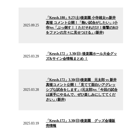
ス
2025.09.25
の
「Krush.180」9.27(土)後楽園 小寺雄太vs新井
ニ
真惺 コメント公開！「熱い試合がしたい」(小
ュ
2025.09.25
寺)vs「ぶっ倒す！！ただそれだけ！衝撃のKO
ー
をファンの方々に見せつける」(新井)
ス
2025.03.29
の
「Krush.172 」3.30(日) 後楽園ホール大会グッ
ニ
2025.03.29
ズ&サイン会情報まとめ ！
ュ
ー
ス
2025.03.28
の
「Krush.172」3.30(日)後楽園 元太郎 vs 新井
ニ
真惺コメント公開！「見てて面白いアグレッ
ュ
2025.03.28
シブな試合をします」(元太郎)vs「今回の試合
ー
は派手にやるんで、ぜひ楽しみにしててくだ
ス
さい」(新井)
2025.03.19
の
「Krush.172」3.30(日)後楽園 グッズ会場販
ニ
2025.03.19
売情報
ュ