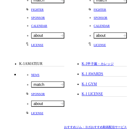
match
match
FIGHTER
FIGHTER
SPONSOR
SPONSOR
CALENDAR
CALENDAR
about
about
LICENSE
LICENSE
K-1AMATEUR
K-1
甲子園・カレッジ
K-1 AWARDS
NEWS
K-1 GYM
match
K-1 LICENSE
SPONSOR
about
LICENSE
おすすめジム・ヨガ
おすすめ動画配信サービス