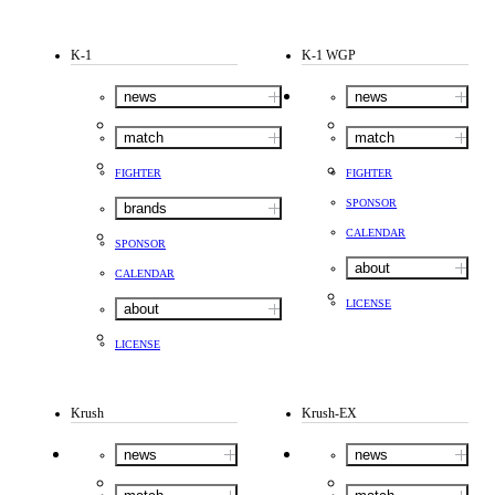
K-1
K-1 WGP
news
news
match
match
FIGHTER
FIGHTER
SPONSOR
brands
CALENDAR
SPONSOR
about
CALENDAR
LICENSE
about
LICENSE
Krush
Krush-EX
news
news