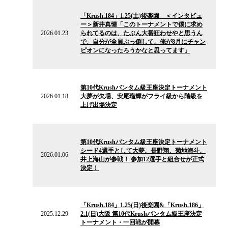
2026.01.23
の
「Krush.184」1.25(土)後楽園 ＜インタビュ
ニ
ー＞新井真惺「このトーナメントで僕に求め
ュ
2026.01.23
られてるのは、たぶん大番狂わせやと思うん
ー
で、自分が全員ぶっ倒して、俺が8月にチャン
ス
ピオンになったろうかなと思ってます」
2026.01.18
の
第10代Krushバンタム級王座決定トーナメント
ニ
2026.01.18
大夢が欠場、安尾瑠輝がフライ級から階級を
ュ
上げ出場決定
ー
ス
2026.01.06
の
第10代Krushバンタム級王座決定トーナメント
ニ
シード4選手として大夢、長野翔、菊地海斗、
ュ
2026.01.06
井上海山が参戦！ 参加12選手と組合せが正式
ー
決定！
ス
2025.12.29
の
「Krush.184」1.25(日)後楽園&「Krush.186」
ニ
2025.12.29
2.1(日)大阪 第10代Krushバンタム級王座決定
ュ
トーナメント・一回戦が開幕
ー