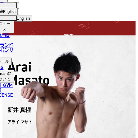
手
FIGHTER
USH
ショッ
English
プ
English
ニュー
日本語
ス
信情
選手
English
ランド
ポンサ
한국어
Arai
ルール
中文（简体）
NS
Masato
rush
に
中文（繁體）
ついて
1 GYM
ไทย
1
ICENSE
العربية
新井 真惺
アライ マサト