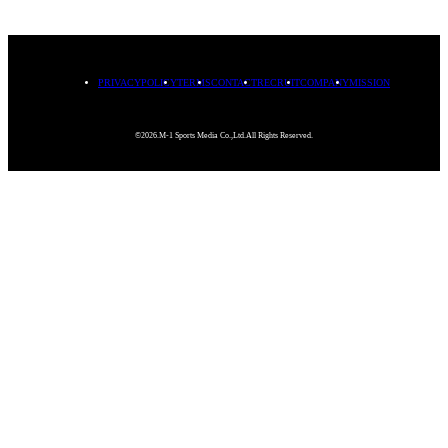
PRIVACYPOLICY
TERMS
CONTACT
RECRUIT
COMPANY
MISSION
©2026.M-1 Sports Media Co.,Ltd.All Rights Reserved.