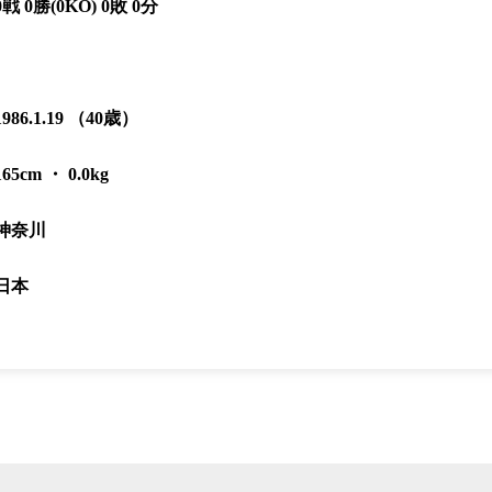
K-1 AWAR
0戦 0勝(0KO) 0敗 0分
K-
1.SHOP
ズ
K-
（
1.SHOP
ト
ギャラリー（
ー）
1986.1.19 （40歳）
ギャラリー（写
ギャラリー（動
K-1
（K
165cm ・ 0.0kg
GYM
ム）
K-
（フ
1.CLUB
ブ）
神奈川
日本
Krush公式