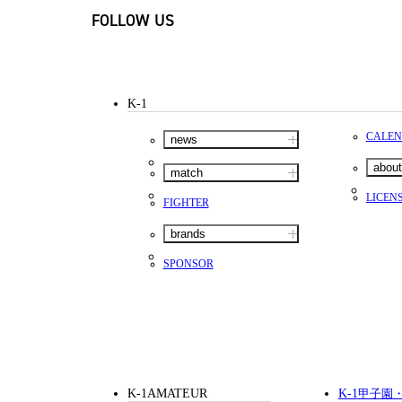
FOLLOW US
K-1
CALE
news
about
match
LICEN
FIGHTER
brands
SPONSOR
K-1AMATEUR
K-1
甲子園