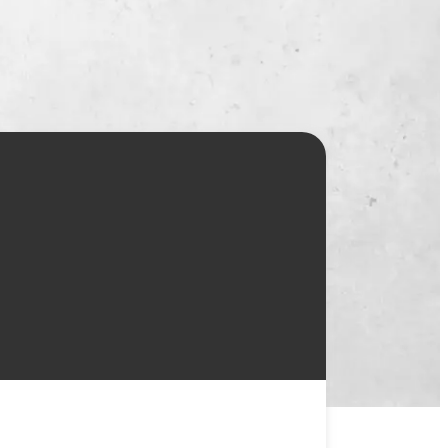
一覧
X(JP)
X(Krush)
X(アマチュア大会)
ア
Instagram(JP)
カレッジ
TikTok(JP)