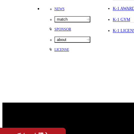
K-1 AWAR
NEWS
match
K-1 GYM
SPONSOR
K-1 LICEN
about
LICENSE