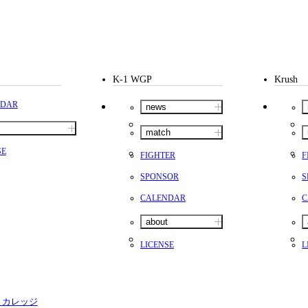
K-1 WGP
Krush
NDAR
news
match
SE
FIGHTER
F
SPONSOR
S
CALENDAR
C
about
LICENSE
L
・カレッジ