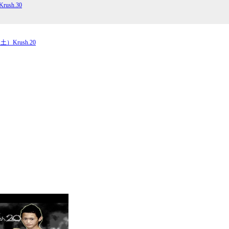
ush.30
試合日程
試合結果
土）Krush.20
チケット
グッズ
全て
イベント
トピックス
メディア
チケット・グッズ
読みもの
コラム