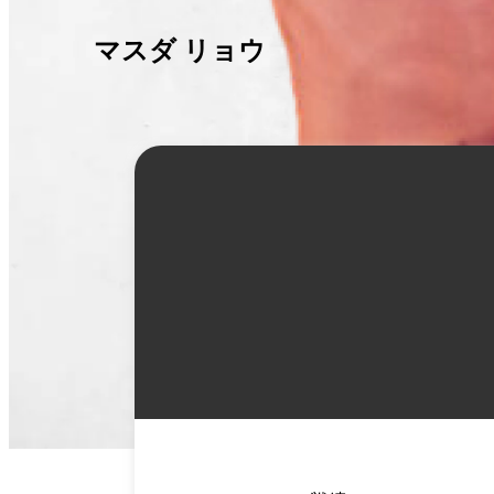
マスダ リョウ
詳
細
情
報