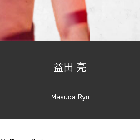
益田 亮
Masuda Ryo
総合トップ
K-1 WGP
Krush
Krush-EX
K-1
アマチュ
K-1
甲子園・