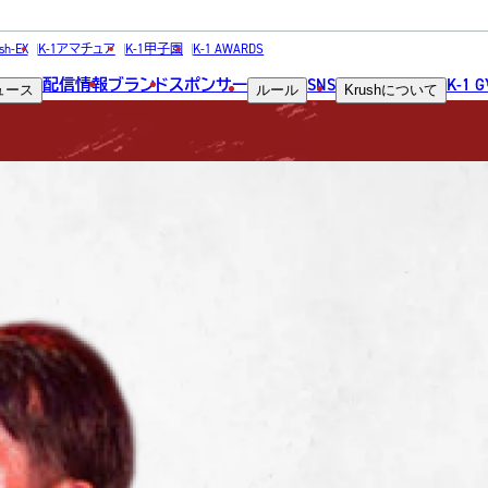
FIGHTER
sh-EX
K-1アマチュア
K-1甲子園
K-1 AWARDS
配信情報
ブランド
スポンサー
SNS
K-1 
ュース
ルール
Krush
について
選手
da