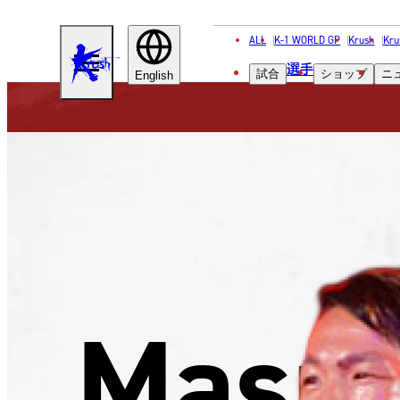
ALL
K-1 WORLD GP
Krush
Kru
KRUSH
選手
試合
ショップ
ニ
English
Masu