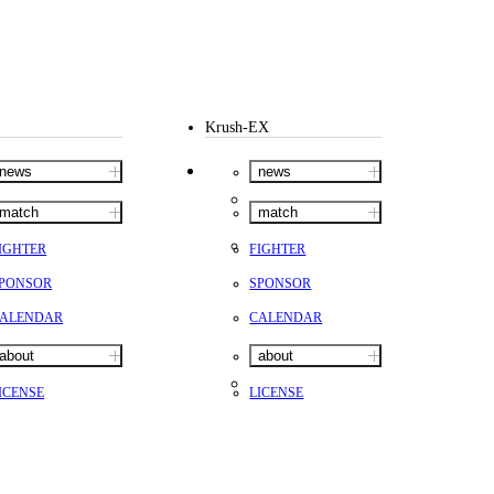
Krush-EX
news
news
match
match
IGHTER
FIGHTER
PONSOR
SPONSOR
ALENDAR
CALENDAR
about
about
ICENSE
LICENSE