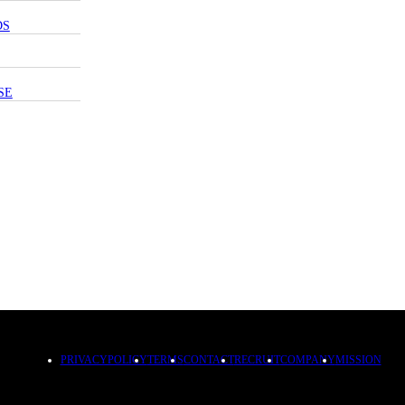
DS
SE
PRIVACYPOLICY
TERMS
CONTACT
RECRUIT
COMPANY
MISSION