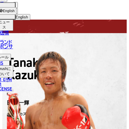
手
FIGHTER
USH
ショッ
English
プ
English
ニュー
日本語
ス
信情
選手
English
ランド
ポンサ
한국어
Tanaka
ルール
中文（简体）
NS
Kazuki
rush
に
中文（繁體）
ついて
1 GYM
ไทย
1
ICENSE
العربية
田中 一輝
タナカ カズキ