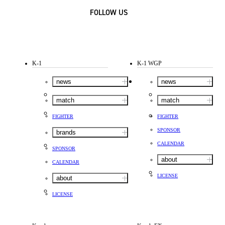
FOLLOW US
K-1
K-1 WGP
news
news
match
match
FIGHTER
FIGHTER
SPONSOR
brands
CALENDAR
SPONSOR
about
CALENDAR
LICENSE
about
LICENSE