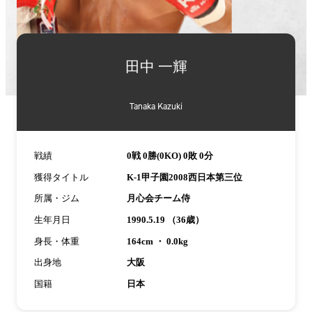
詳
細
田中 一輝
情
報
Tanaka Kazuki
戦績
0戦 0勝(0KO) 0敗 0分
獲得タイトル
K-1甲子園2008西日本第三位
所属・ジム
月心会チーム侍
生年月日
1990.5.19 （36歳）
身長・体重
164cm ・ 0.0kg
出身地
大阪
国籍
日本