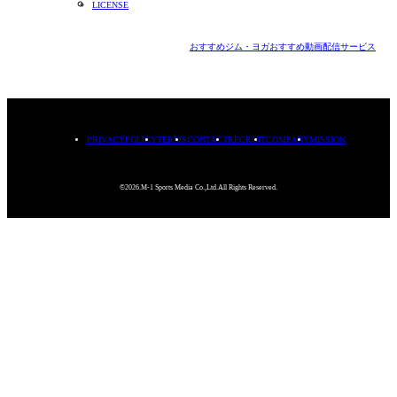
LICENSE
おすすめジム・ヨガ
おすすめ動画配信サービス
PRIVACYPOLICY
TERMS
CONTACT
RECRUIT
COMPANY
MISSION
©2026.M-1 Sports Media Co.,Ltd.All Rights Reserved.