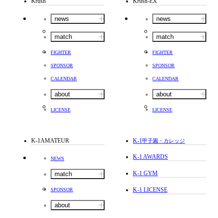
Krush
Krush-EX
news
news
match
match
FIGHTER
FIGHTER
SPONSOR
SPONSOR
CALENDAR
CALENDAR
about
about
LICENSE
LICENSE
K-1AMATEUR
K-1
甲子園・カレッジ
K-1 AWARDS
NEWS
K-1 GYM
match
K-1 LICENSE
SPONSOR
about