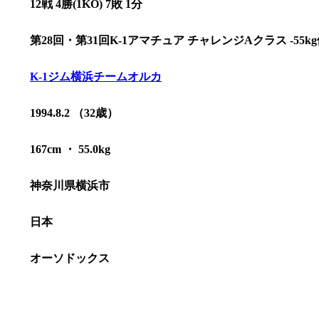
12戦 4勝(1KO) 7敗 1分
第28回・第31回K-1アマチュア チャレンジAクラス -55k
K-1ジム横浜チームオルカ
1994.8.2 （32歳）
167cm ・ 55.0kg
神奈川県横浜市
日本
総合トップ
K-1 WGP
Krush
オーソドックス
Krush-EX
K-1
アマチュ
K-1
甲子園・
K-1 AWAR
K-