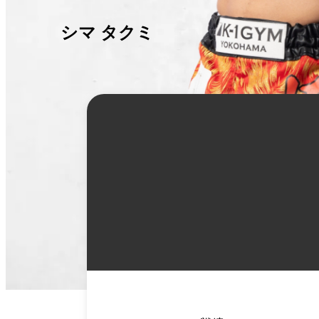
シマ タクミ
詳
細
情
報