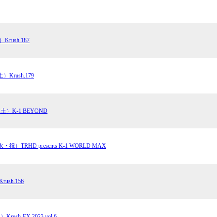
Krush.187
）Krush.179
（土）K-1 BEYOND
・祝）TRHD presents K-1 WORLD MAX
ush.156
rush-EX 2023 vol.6