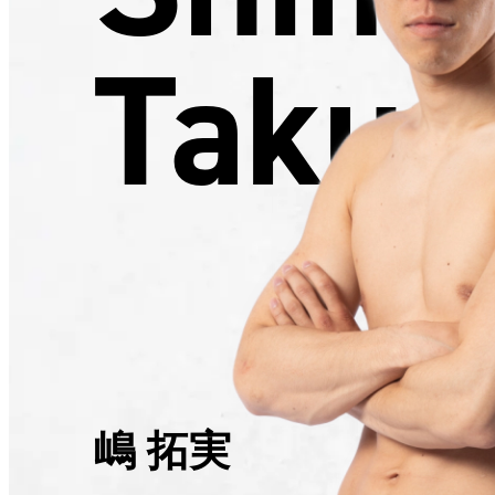
Takum
嶋 拓実