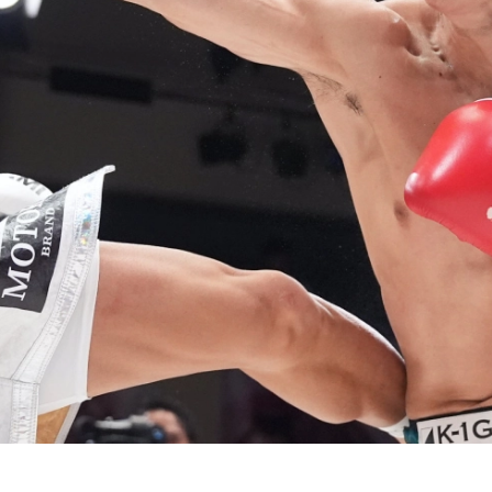
試合日程
試合結果
チケット
グッズ
全て
イベント
トピックス
メディア
チケット・グッズ
読みもの
コラム