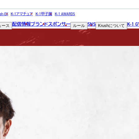
FIGHTER
sh-EX
K-1アマチュア
K-1甲子園
K-1 AWARDS
配信情報
ブランド
スポンサー
SNS
K-1 
ュース
ルール
Krush
について
選手
a