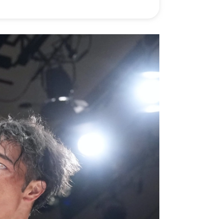
）
Facebook(JP)
チケッ
X(En)
）
Instagram(EN)
ポスタ
Youtube(EN)
Podcast(EN)
真）
weibo(CH)
画）
Official site(EN)
-1ジ
ァンクラ
Krush
とは
■ ガールズ
Krush
ガー
ルズ
ルール