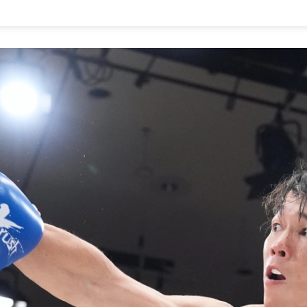
1.SHOP
ズ
K-
（
1.SHOP
ト
ギャラリー（
ー）
ギャラリー（写
ギャラリー（動
K-1
（K
GYM
ム）
K-
（フ
1.CLUB
ブ）
Krush公式