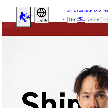
ALL
K-1 WORLD GP
Krush
Kru
KRUSH
選手
試合
ショップ
ニ
English
Shim