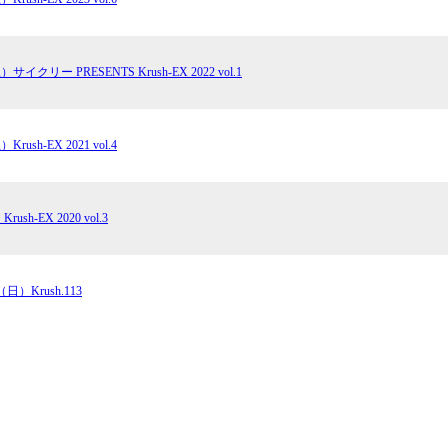
サイクリー PRESENTS Krush-EX 2022 vol.1
rush-EX 2021 vol.4
sh-EX 2020 vol.3
日）Krush.113