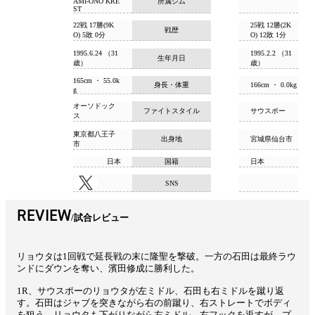
所属ジム
AMI-ONO KRE
ST
22戦 17勝(9K
25戦 12勝(2K
戦歴
O) 5敗 0分
O) 12敗 1分
1995.6.24 （31
1995.2.2 （31
生年月日
歳）
歳）
165cm ・ 55.0k
身長・体重
166cm ・ 0.0kg
g
オーソドック
ファイトスタイル
サウスポー
ス
東京都八王子
出身地
宮城県仙台市
市
日本
国籍
日本
SNS
REVIEW
試合レビュー
リョウタは1回戦で延長戦の末に隆聖を撃破。一方の石田は最終ラウ
ンドにダウンを奪い、濱田修成に勝利した。
1R、サウスポーのリョウタが左ミドル、石田も右ミドルを蹴り返
す。石田はジャブを突きながら右の前蹴り、右ストレートでボディ
を狙う。リョウタも下がりながら左ミドル、右フックを返すが、プ