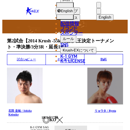
選手
MATCH RESULT
KRUSH-
ショップ
English
EX
English
ニュース
配信情報
日本語
ブランド
スポンサー
試合結果
English
ルール
第2試合【2014 Krush -55kg級新人王決定トーナメン
SNS
ト・準決勝/3分3R・延長1R】
한국어
Krush-EX
について
K-1 GYM
中文（简体
K-1 LICENSE
試合レビュー
ギャラリー
動画
中文（繁體
ไทย
العربية
石田 圭祐 / Ishida
リョウタ / Ryota
Keisuke
1R 1分57秒
KO
K-1 GYM SAG