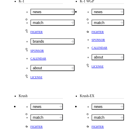
K-1
K-1 WGP
news
news
match
match
FIGHTER
FIGHTER
SPONSOR
brands
CALENDAR
SPONSOR
about
CALENDAR
LICENSE
about
LICENSE
Krush
Krush-EX
news
news
match
match
FIGHTER
FIGHTER