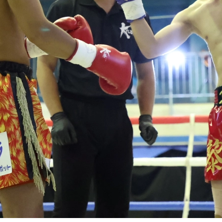
試合日程
試合結果
チケット
グッズ
全て
イベント
トピックス
メディア
チケット・グッズ
読みもの
コラム