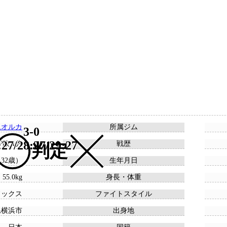
ムオルカ
所属ジム
3-0
:27/28:27/29:27
 7敗 1分
戦歴
判定
 （32歳）
生年月日
 55.0kg
身長・体重
ドックス
ファイトスタイル
県横浜市
出身地