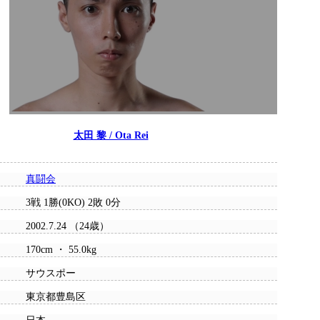
太田 黎 / Ota Rei
真闘会
3戦 1勝(0KO) 2敗 0分
2002.7.24 （24歳）
170cm ・ 55.0kg
サウスポー
東京都豊島区