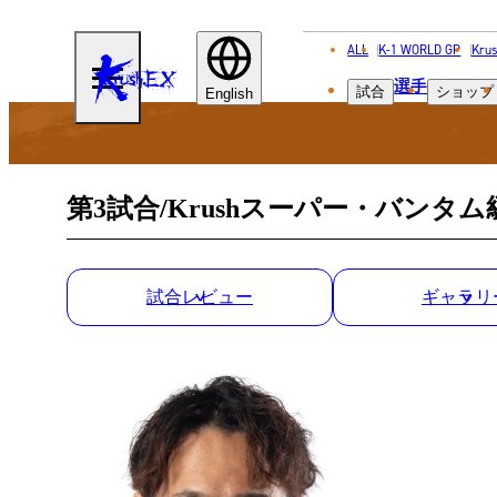
ALL
K-1 WORLD GP
Krus
KRUSH-
選手
試合
ショップ
EX
English
第3試合/Krushスーパー・バンタム級
試合レビュー
ギャラリ