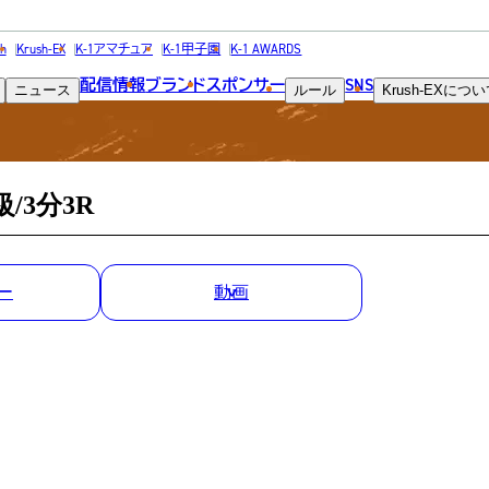
MATCH RESULT
h
Krush-EX
K-1アマチュア
K-1甲子園
K-1 AWARDS
配信情報
ブランド
スポンサー
SNS
ニュース
ルール
Krush-EX
につい
試合結果
/3分3R
ー
動画