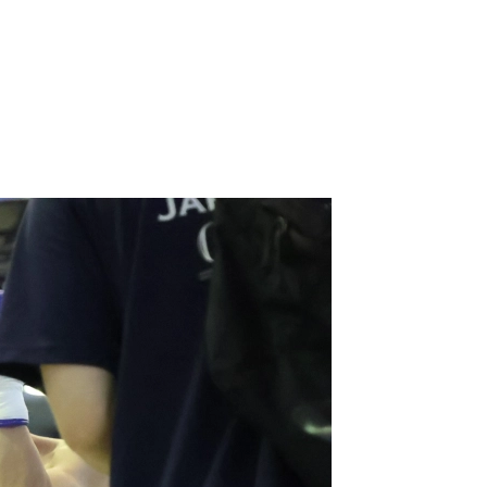
）
Facebook(JP)
チケッ
X(En)
）
Instagram(EN)
ポスタ
Youtube(EN)
Podcast(EN)
真）
weibo(CH)
画）
Official site(EN)
-1ジ
ァンクラ
Krush-EX
とは
■ ガールズ
Krush
ガー
ルズ
公式ルー