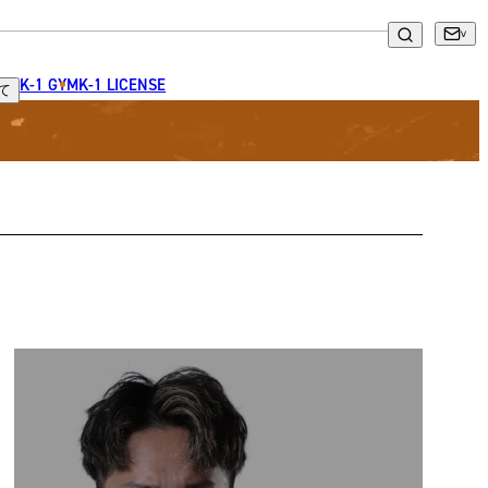
K-1 GYM
K-1 LICENSE
て