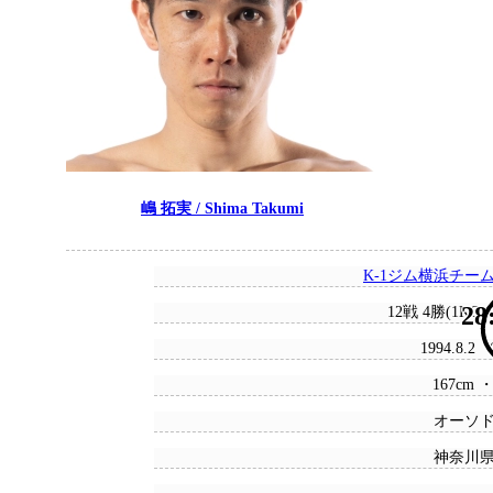
嶋 拓実 / Shima Takumi
K-1ジム横浜チー
28
12戦 4勝(1KO)
1994.8.2
167cm ・
オーソ
神奈川