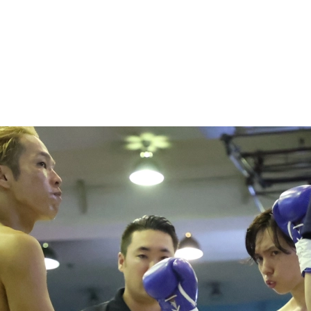
1.SHOP
ズ
K-
（
1.SHOP
ト
ギャラリー（
ー）
ギャラリー（写
ギャラリー（動
K-1
（K
GYM
ム）
K-
（フ
1.CLUB
ブ）
Krush-EX
ル