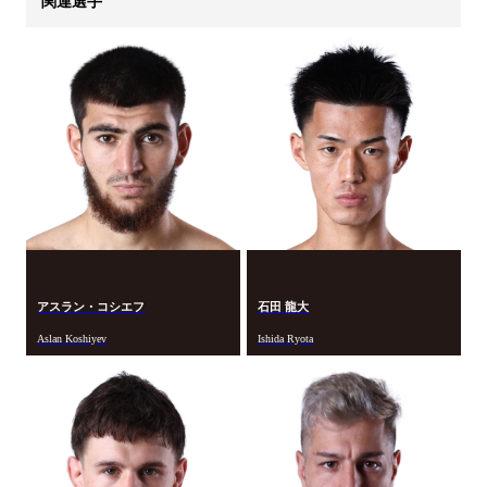
関連選手
アスラン・コシエフ
石田 龍大
Aslan Koshiyev
Ishida Ryota