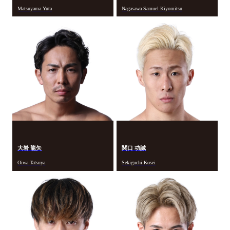
Matsuyama Yuta
Nagasawa Samuel Kiyomitsu
大岩 龍矢
関口 功誠
Oiwa Tatsuya
Sekiguchi Kosei