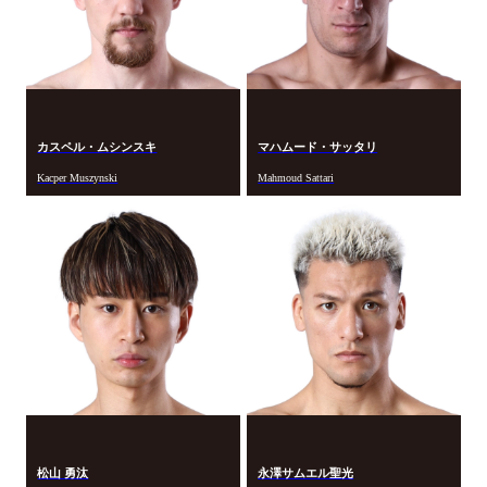
カスペル・ムシンスキ
マハムード・サッタリ
Kacper Muszynski
Mahmoud Sattari
松山 勇汰
永澤サムエル聖光