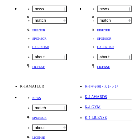
news
news
match
match
FIGHTER
FIGHTER
SPONSOR
SPONSOR
CALENDAR
CALENDAR
about
about
LICENSE
LICENSE
K-1AMATEUR
K-1
甲子園・カレッジ
K-1 AWARDS
NEWS
K-1 GYM
match
K-1 LICENSE
SPONSOR
about
LICENSE