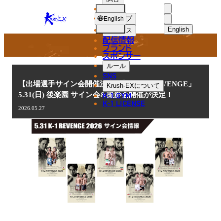
選手
NEWS
KRUSH-
ショップ
English
EX
English
ニュース
配信情報
日本語
ブランド
スポンサー
ニュース
English
ルール
SNS
한국어
【出場選手サイン会開催決定！】「K-1 REVENGE」
Krush-EX
について
K-1 GYM
5.31(日) 後楽園 サイン会&撮影会開催が決定！
中文（简体
K-1 LICENSE
2026.05.27
中文（繁體
ไทย
العربية