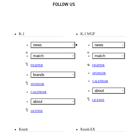
FOLLOW US
K-1
K-1 WGP
news
news
match
match
FIGHTER
FIGHTER
SPONSOR
brands
CALENDAR
SPONSOR
about
CALENDAR
LICENSE
about
LICENSE
Krush
Krush-EX