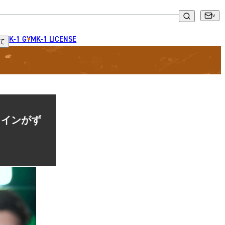
K-1 GYM
K-1 LICENSE
て
のメインがず
」