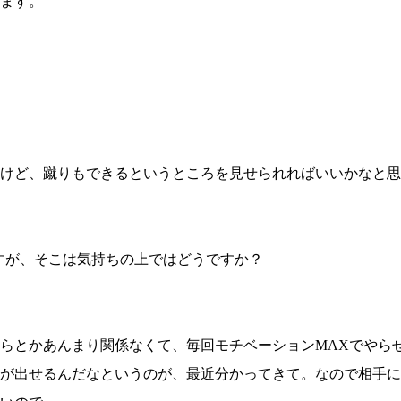
ます。
けど、蹴りもできるというところを見せられればいいかなと思
すが、そこは気持ちの上ではどうですか？
総合トップ
K-1 WGP
Krush
Krush-EX
らとかあんまり関係なくて、毎回モチベーションMAXでやら
K-1
アマチュ
K-1
甲子園・
が出せるんだなというのが、最近分かってきて。なので相手に
K-1 AWAR
K-