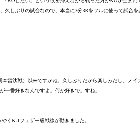
、「KOしたい」という欲を抑えながら戦った方がKOが生まれ
試合日程
試合結果
、久しぶりの試合なので、本当に3分3Rをフルに使って試合を
チケット
グッズ
全て
イベント
トピックス
メディア
、橋本雷汰戦）以来ですかね。久しぶりだから楽しみだし、メイ
チケット・グッズ
読みもの
が一番好きなんですよ。何か好きで。すね。
コラム
やくK-1フェザー級戦線が動きました。