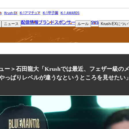
NEWS
h
Krush-EX
K-1アマチュア
K-1甲子園
K-1 AWARDS
配信情報
ブランド
スポンサー
SNS
ニュース
ルール
Krush-EX
につい
ニュース
インタビュー＞石田龍大「Krushでは最近、フェザー級
やっぱりレベルが違うなというところを見せたい