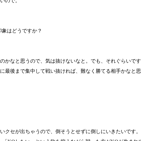
いので。
1.SHOP
ズ
K-
（
1.SHOP
ト
ギャラリー（
ー）
ギャラリー（写
印象はどうですか？
ギャラリー（動
K-1
（K
GYM
ム）
K-
（フ
1.CLUB
ブ）
のかなと思うので、気は抜けないなと。でも、それぐらいです
に最後まで集中して戦い抜ければ、難なく勝てる相手かなと思
Krush-EX
ル
いクセが出ちゃうので、倒そうとせずに倒しにいきたいです。