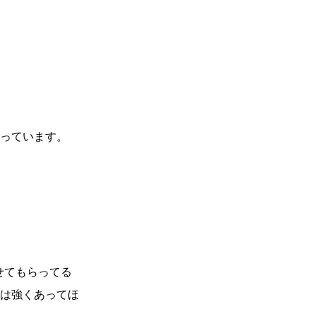
っています。
一覧
X(JP)
X(Krush)
X(アマチュア大会)
せてもらってる
ア
Instagram(JP)
カレッジ
TikTok(JP)
は強くあってほ
DS
LINE(JP)
（グッ
Youtube(JP)