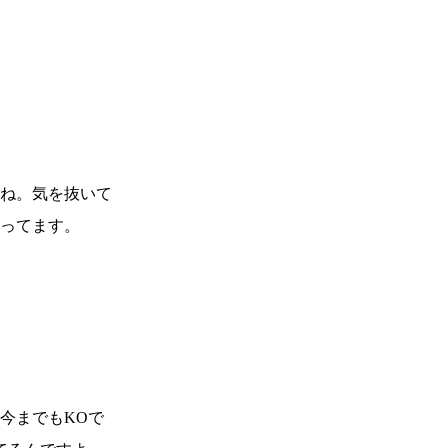
）
Facebook(JP)
チケッ
X(En)
）
Instagram(EN)
ポスタ
Youtube(EN)
Podcast(EN)
真）
weibo(CH)
画）
Official site(EN)
-1ジ
ァンクラ
ね。気を抜いて
Krush-EX
とは
■ ガールズ
ってます。
Krush
ガー
ルズ
公式ルー
今までもKOで