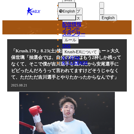
選手
NEWS
KRUSH-
ショップ
English
EX
English
ニュース
配信情報
日本語
ブランド
スポンサー
ニュース
English
ルール
SNS
한국어
「Krush.179」8.23(土)後楽園 ＜インタビュー＞大久
Krush-EX
について
K-1 GYM
保世璃「抽選会では、自分の時にはもう2枠しか残って
中文（简体
K-1 LICENSE
なくて、そこで僕が吉川選手を選んだから安尾選手に
ビビったんだろうって言われてますけどそうじゃなく
中文（繁體
て、ただただ吉川選手とやりたかったからなんです」
ไทย
2025.08.21
العربية