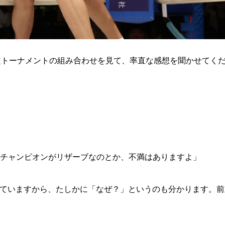
1.SHOP
ズ
K-
（
1.SHOP
ト
ギャラリー（
ー）
ギャラリー（写
ギャラリー（動
K-1
（K
座決定トーナメントの組み合わせを見て、率直な感想を聞かせてく
GYM
ム）
K-
（フ
1.CLUB
ブ）
Krush-EX
ル
チャンピオンがリザーブなのとか、不満はありますよ」
KOしていますから、たしかに「なぜ？」というのも分かります。