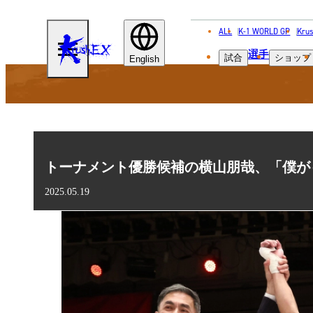
ALL
K-1 WORLD GP
Krus
KRUSH-
選手
試合
ショップ
EX
English
トーナメント優勝候補の横山朋哉、「僕がもう
2025.05.19