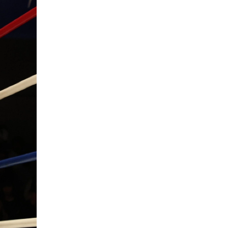
一覧
X(JP)
X(Krush)
X(アマチュア大会)
ア
Instagram(JP)
カレッジ
TikTok(JP)
DS
LINE(JP)
（グッ
Youtube(JP)