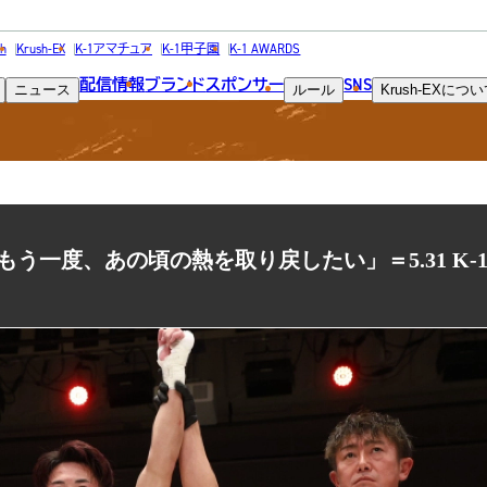
NEWS
h
Krush-EX
K-1アマチュア
K-1甲子園
K-1 AWARDS
配信情報
ブランド
スポンサー
SNS
ニュース
ルール
Krush-EX
につい
ニュース
一度、あの頃の熱を取り戻したい」＝5.31 K-