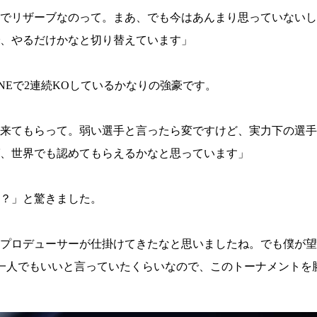
試合日程
でリザーブなのって。まあ、でも今はあんまり思っていないし
試合結果
、やるだけかなと切り替えています」
チケット
Eで2連続KOしているかなりの強豪です。
グッズ
来てもらって。弱い選手と言ったら変ですけど、実力下の選手
全て
、世界でも認めてもらえるかなと思っています」
イベント
トピックス
メディア
チケット・グッズ
？」と驚きました。
読みもの
コラム
プロデューサーが仕掛けてきたなと思いましたね。でも僕が望
人一人でもいいと言っていたくらいなので、このトーナメントを