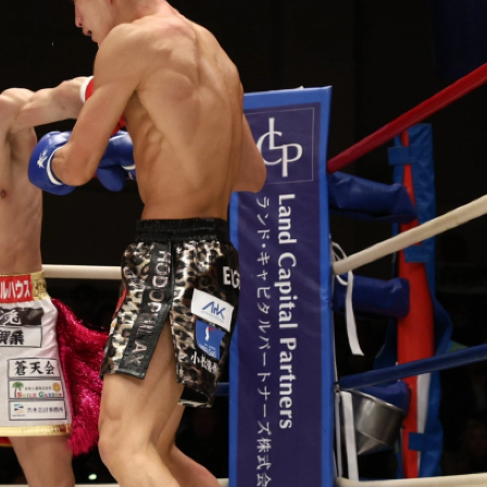
総合トップ
K-1 WGP
Krush
Krush-EX
K-1
アマチュ
K-1
甲子園・
K-1 AWAR
K-