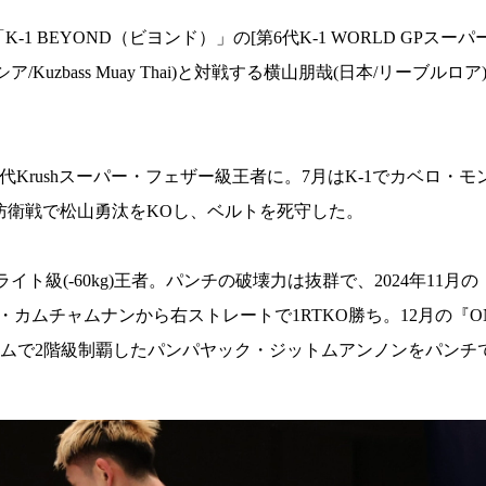
1 BEYOND（ビヨンド）」の[第6代K-1 WORLD GPスー
zbass Muay Thai)と対戦する横山朋哉(日本/リーブルロア
2代Krushスーパー・フェザー級王者に。7月はK-1でカベロ・モ
ル防衛戦で松山勇汰をKOし、ベルトを死守した。
(-60kg)王者。パンチの破壊力は抜群で、2024年11月の『ONE
カムチャムナンから右ストレートで1RTKO勝ち。12月の『ONE Frid
ムで2階級制覇したパンパヤック・ジットムアンノンをパンチで