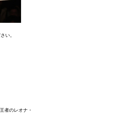
）
Facebook(JP)
チケッ
X(En)
）
Instagram(EN)
ポスタ
Youtube(EN)
Podcast(EN)
真）
weibo(CH)
画）
Official site(EN)
-1ジ
ださい。
ァンクラ
Krush-EX
とは
■ ガールズ
Krush
ガー
ルズ
公式ルー
前王者のレオナ・