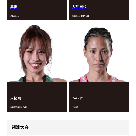
真優
大西 日和
Mahiro
Onishi Hiyori
末松 晄
Yuka☆
Suematsu Aki
Yuka
関連大会