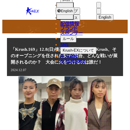
選手
NEWS
KRUSH-
ショップ
English
EX
English
ニュース
配信情報
日本語
ブランド
スポンサー
ニュース
English
ルール
SNS
한국어
「Krush.169」12.8(日)後楽園 2024年最後のKrush、そ
Krush-EX
について
K-1 GYM
のオープニングを任された女子2試合、どんな戦いが展
中文（简体
K-1 LICENSE
開されるのか？ 大会に火をつけるのは誰だ！
中文（繁體
2024.12.07
ไทย
العربية