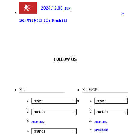
2024.12.08
(SUN)
2024年12月8日（日）Krush.169
FOLLOW US
K-1
K-1 WGP
news
news
match
match
FIGHTER
FIGHTER
SPONSOR
brands