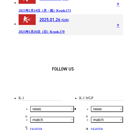
2025年2月24日（月・祝）Krush.171
2025.01.26
(SUN)
2025年1月26日（日）Krush.170
FOLLOW US
K-1
K-1 WGP
news
news
match
match
FIGHTER
FIGHTER