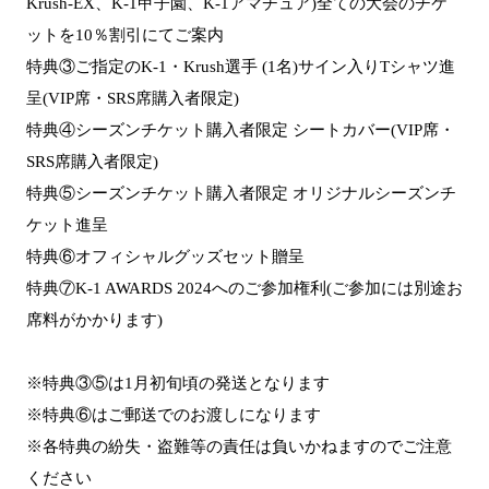
Krush-EX、K-1甲子園、K-1アマチュア)全ての大会のチケ
ットを10％割引にてご案内
特典③ご指定のK-1・Krush選手 (1名)サイン入りTシャツ進
呈(VIP席・SRS席購入者限定)
特典④シーズンチケット購入者限定 シートカバー(VIP席・
SRS席購入者限定)
特典⑤シーズンチケット購入者限定 オリジナルシーズンチ
ケット進呈
特典⑥オフィシャルグッズセット贈呈
特典⑦K-1 AWARDS 2024へのご参加権利(ご参加には別途お
席料がかかります)
※特典③⑤は1月初旬頃の発送となります
※特典⑥はご郵送でのお渡しになります
※各特典の紛失・盗難等の責任は負いかねますのでご注意
ください