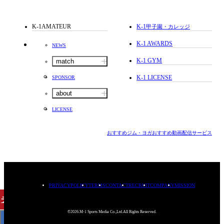
K-1AMATEUR
K-1
甲子園・カレッジ
K-1 AWARDS
NEWS
K-1 GYM
match
K-1 LICENSE
SPONSOR
about
LICENSE
おすすめジム・ヨガ
おすすめ動画配信サービス
PRIVACYPOLICY
TERMS
CONTACT
RECRUIT
COMPANY
MISSION
チケット
購入
©2026.M-1 Sports Media Co.,Ltd.All Rights Reserved.
< BACK