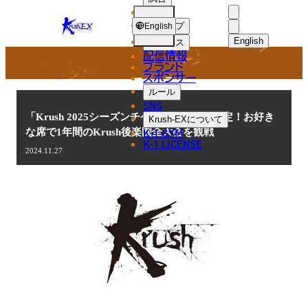
選手
NEWS
KRUSH-
ショップ
English
EX
English
ニュース
配信情報
日本語
ブランド
スポンサー
ニュース
English
ルール
SNS
한국어
「Krush 2025シーズンチケット」の発売決定！お好き
Krush-EX
について
K-1 GYM
な席で1年間のKrush後楽園全大会を観戦
中文（简体
K-1 LICENSE
2024.11.27
中文（繁體
ไทย
العربية