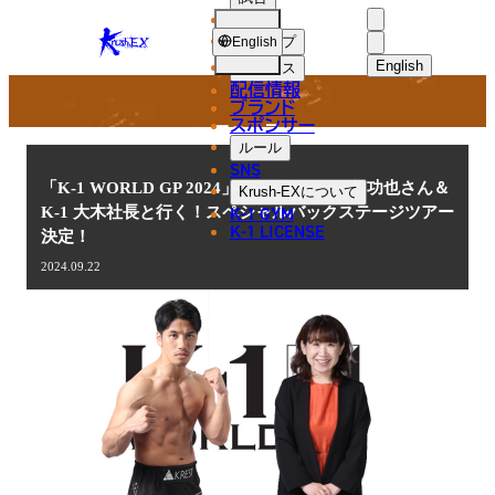
選手
NEWS
KRUSH-
ショップ
English
EX
English
ニュース
配信情報
日本語
ブランド
スポンサー
ニュース
English
ルール
SNS
한국어
「K-1 WORLD GP 2024」10.5(土)大阪 卜部功也さん＆
Krush-EX
について
K-1 GYM
K-1 大木社長と行く！スペシャルバックステージツアー
中文（简体
K-1 LICENSE
決定！
中文（繁體
2024.09.22
ไทย
العربية