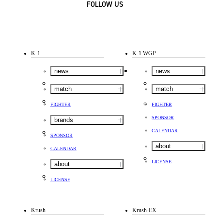
FOLLOW US
K-1
K-1 WGP
news
news
match
match
FIGHTER
FIGHTER
SPONSOR
brands
CALENDAR
SPONSOR
about
CALENDAR
LICENSE
about
LICENSE
Krush
Krush-EX