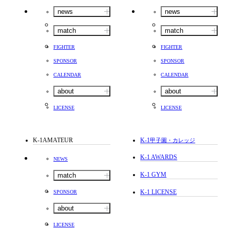
news
news
match
match
FIGHTER
FIGHTER
SPONSOR
SPONSOR
CALENDAR
CALENDAR
about
about
LICENSE
LICENSE
K-1AMATEUR
K-1
甲子園・カレッジ
K-1 AWARDS
NEWS
K-1 GYM
match
K-1 LICENSE
SPONSOR
about
LICENSE