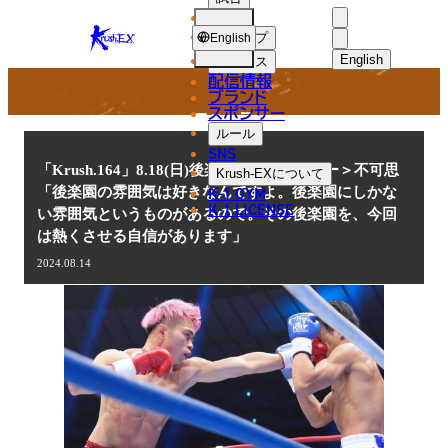
選手
NEWS
KRUSH-
ショップ
English
EX
English
ニュース
配信情報
日本語
ブランド
スポンサー
ニュース
English
ルール
SNS
한국어
「Krush.164」8.18(日)後楽園＜インタビュー＞不可思
Krush-EX
について
K-1 GYM
「後楽園の雰囲気は好きなんですよ。後楽園にしかな
中文（简体
K-1 LICENSE
い雰囲気というものがあるので。その後楽園を、今回
は熱くさせる自信があります」
中文（繁體
2024.08.14
ไทย
العربية