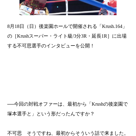
8
月
18
日（日）後楽園ホールで開催される「
Krush.164
」
の［
Krush
スーパー・ライト級
/3
分
3R
・延長
1R
］に出場
する不可思選手のインタビューを公開！
──今回の対戦オファーは、最初から「
Krush
の後楽園で
塚本選手と」という形だったんですか？
不可思 そうですね、最初からそういう話で来ました。