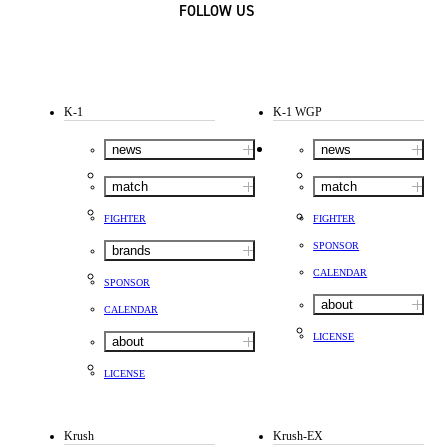
FOLLOW US
K-1
K-1 WGP
news
news
match
match
FIGHTER
FIGHTER
SPONSOR
brands
CALENDAR
SPONSOR
about
CALENDAR
LICENSE
about
LICENSE
Krush
Krush-EX