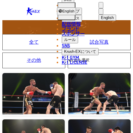
選手
PHOTO
KRUSH-
ショップ
English
EX
English
ニュース
配信情報
日本語
ブランド
スポンサー
写真
English
ルール
全て
試合写真
SNS
한국어
Krush-EX
について
K-1 GYM
その他
中文（简体
K-1 LICENSE
中文（繁體
ไทย
العربية