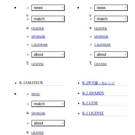
news
news
match
match
FIGHTER
FIGHTER
SPONSOR
SPONSOR
CALENDAR
CALENDAR
about
about
LICENSE
LICENSE
K-1AMATEUR
K-1
甲子園・カレッジ
K-1 AWARDS
NEWS
K-1 GYM
match
K-1 LICENSE
SPONSOR
about
LICENSE