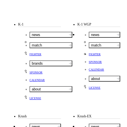
K-1
K-1 WGP
news
news
match
match
FIGHTER
FIGHTER
SPONSOR
brands
CALENDAR
SPONSOR
about
CALENDAR
LICENSE
about
LICENSE
Krush
Krush-EX
news
news