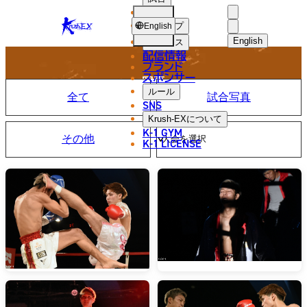
選手
PHOTO
KRUSH-
ショップ
English
EX
English
ニュース
配信情報
日本語
ブランド
スポンサー
写真
English
ルール
全て
試合写真
SNS
한국어
Krush-EX
について
K-1 GYM
その他
中文（简体
K-1 LICENSE
中文（繁體
ไทย
العربية