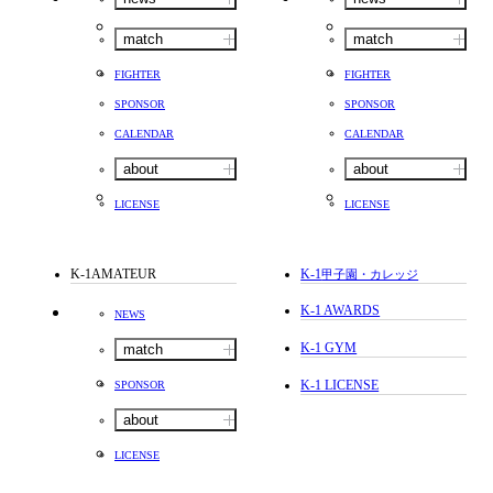
match
match
FIGHTER
FIGHTER
SPONSOR
SPONSOR
CALENDAR
CALENDAR
about
about
LICENSE
LICENSE
K-1AMATEUR
K-1
甲子園・カレッジ
K-1 AWARDS
NEWS
K-1 GYM
match
K-1 LICENSE
SPONSOR
about
LICENSE