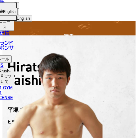
手
FIGHTER
SH-
ショッ
English
プ
English
ニュー
ス
日本語
信情
選手
English
ランド
ポンサ
한국어
ルール
Hiratsuka
中文（简体）
NS
Krush-
Taishi
中文（繁體）
EX
につ
いて
1 GYM
ไทย
1
ICENSE
العربية
平塚 大士
ヒラツカ タイシ