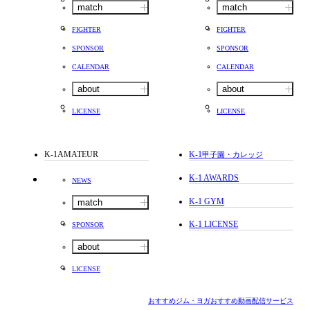
match
match
FIGHTER
FIGHTER
SPONSOR
SPONSOR
CALENDAR
CALENDAR
about
about
LICENSE
LICENSE
K-1AMATEUR
K-1
甲子園・カレッジ
K-1 AWARDS
NEWS
K-1 GYM
match
K-1 LICENSE
SPONSOR
about
LICENSE
おすすめジム・ヨガ
おすすめ動画配信サービス