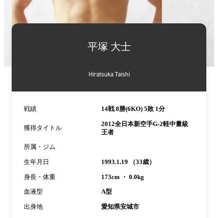
詳
細
平塚 大士
情
報
Hiratsuka Taishi
戦績
14戦 8勝(6KO) 5敗 1分
2012全日本新空手G-2軽中量級
獲得タイトル
王者
所属・ジム
生年月日
1993.1.19 （33歳）
身長・体重
173cm ・ 0.0kg
血液型
A型
出身地
愛知県安城市