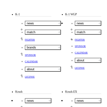
K-1
K-1 WGP
news
news
match
match
FIGHTER
FIGHTER
SPONSOR
brands
CALENDAR
SPONSOR
about
CALENDAR
LICENSE
about
LICENSE
Krush
Krush-EX
news
news