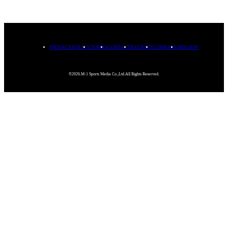
PRIVACYPOLICY
TERMS
CONTACT
RECRUIT
COMPANY
MISSION
©2026.M-1 Sports Media Co.,Ltd.All Rights Reserved.