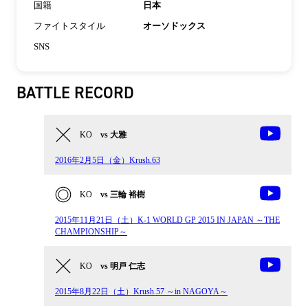
国籍
日本
ファイトスタイル
オーソドックス
SNS
BATTLE RECORD
KO
vs 大雅
2016年2月5日（金）Krush.63
KO
vs 三輪 裕樹
2015年11月21日（土）K-1 WORLD GP 2015 IN JAPAN ～THE
CHAMPIONSHIP～
KO
vs 明戸 仁志
2015年8月22日（土）Krush.57 ～in NAGOYA～