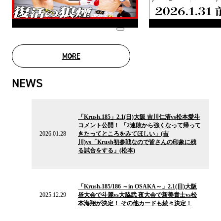
MORE
MOVIE LIST
NEWS
2026.01.28
の
「Krush.185」2.1(日)大阪 吉川仁清vs松本愛斗
ニ
コメント公開！ 「2連敗から強くなって帰って
ュ
2026.01.28
きたってところをみてほしい」(吉
ー
川)vs「Krush初参戦なので皆さんの印象に残
ス
る試合をする」(松本)
2025.12.29
の
「Krush.185/186 ～in OSAKA～」2.1(日)大阪
ニ
2025.12.29
昼大会で斗麗vs大脇武 夜大会で新美貴士vs松
ュ
本海翔が決定！ その他カードも続々決定！
ー
ス