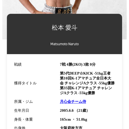
詳
細
松本 愛斗
情
報
Matsumoto Naruto
戦績
7戦 4勝(2KO) 3敗 0分
第5代DEEP☆KICK -51kg王者
第10回K-1アマチュア全日本大
獲得タイトル
会 チャレンジAクラス -55kg優勝
第35回K-1アマチュア チャレン
ジAクラス -55kg優勝
所属・ジム
月心会チーム侍
生年月日
2005.6.6 （21歳）
身長・体重
165cm ・ 51.0kg
出身地
大阪府枚方市