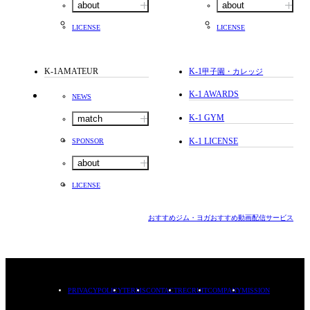
about
about
LICENSE
LICENSE
K-1AMATEUR
K-1
甲子園・カレッジ
K-1 AWARDS
NEWS
K-1 GYM
match
K-1 LICENSE
SPONSOR
about
LICENSE
おすすめジム・ヨガ
おすすめ動画配信サービス
PRIVACYPOLICY
TERMS
CONTACT
RECRUIT
COMPANY
MISSION