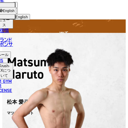
手
FIGHTER
SH-
ショッ
English
プ
English
ニュー
ス
日本語
信情
選手
English
ランド
ポンサ
한국어
ルール
Matsumoto
中文（简体）
NS
Krush-
Naruto
中文（繁體）
EX
につ
いて
1 GYM
ไทย
1
ICENSE
العربية
松本 愛斗
マツモト ナルト