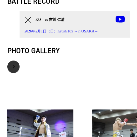
BATTLE RECORD
KO
vs 吉川 仁清
2026年2月1日（日）Krush.185 ～in OSAKA～
PHOTO GALLERY