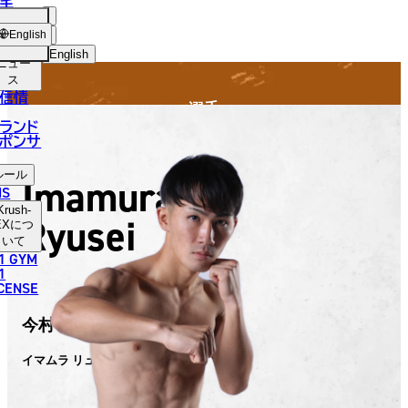
手
FIGHTER
SH-
ショッ
English
プ
English
ニュー
ス
日本語
信情
選手
English
ランド
ポンサ
한국어
ルール
Imamura
中文（简体）
NS
Krush-
Ryusei
中文（繁體）
EX
につ
いて
1 GYM
ไทย
1
ICENSE
العربية
今村 流星
イマムラ リュウセイ