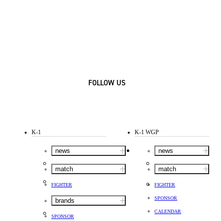
FOLLOW US
K-1
K-1 WGP
news
news
match
match
FIGHTER
FIGHTER
SPONSOR
brands
CALENDAR
SPONSOR