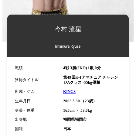
詳
細
今村 流星
情
報
Imamura Ryusei
戦績
4戦 3勝(2KO) 1敗 0分
第49回K-1アマチュア チャレン
獲得タイトル
ジAクラス -55kg優勝
所属・ジム
KINGS
生年月日
2003.5.30 （23歳）
身長・体重
165cm ・ 53.0kg
出身地
福岡県福岡市
国籍
日本