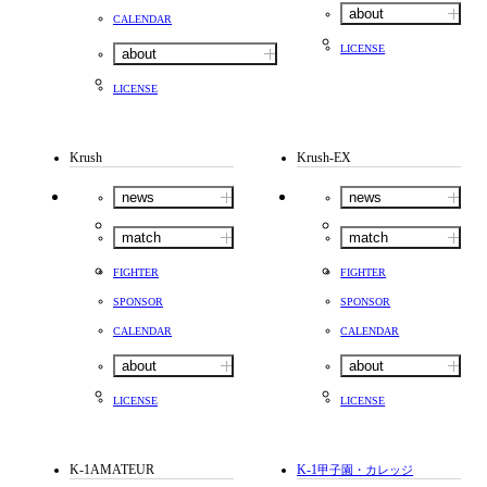
about
CALENDAR
LICENSE
about
LICENSE
Krush
Krush-EX
news
news
match
match
FIGHTER
FIGHTER
SPONSOR
SPONSOR
CALENDAR
CALENDAR
about
about
LICENSE
LICENSE
K-1AMATEUR
K-1
甲子園・カレッジ