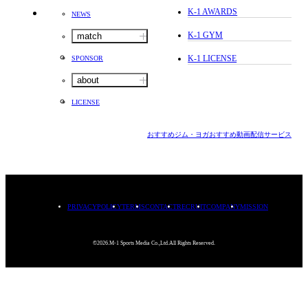
K-1 AWARDS
NEWS
K-1 GYM
match
K-1 LICENSE
SPONSOR
about
LICENSE
おすすめジム・ヨガ
おすすめ動画配信サービス
PRIVACYPOLICY
TERMS
CONTACT
RECRUIT
COMPANY
MISSION
©2026.M-1 Sports Media Co.,Ltd.All Rights Reserved.