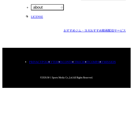
about
LICENSE
おすすめジム・ヨガ
おすすめ動画配信サービス
PRIVACYPOLICY
TERMS
CONTACT
RECRUIT
COMPANY
MISSION
©2026.M-1 Sports Media Co.,Ltd.All Rights Reserved.