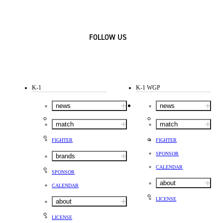
FOLLOW US
K-1
K-1 WGP
news
news
match
match
FIGHTER
FIGHTER
SPONSOR
brands
CALENDAR
SPONSOR
about
CALENDAR
LICENSE
about
LICENSE