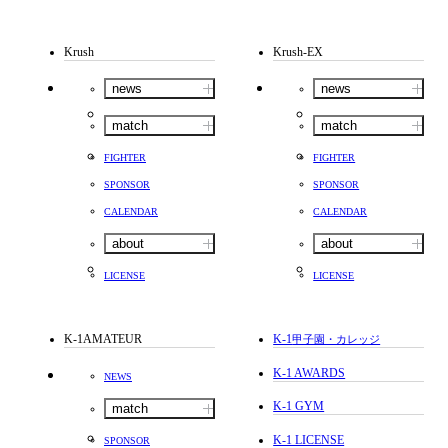
Krush
Krush-EX
news
news
match
match
FIGHTER
FIGHTER
SPONSOR
SPONSOR
CALENDAR
CALENDAR
about
about
LICENSE
LICENSE
K-1AMATEUR
K-1
甲子園・カレッジ
K-1 AWARDS
NEWS
K-1 GYM
match
K-1 LICENSE
SPONSOR