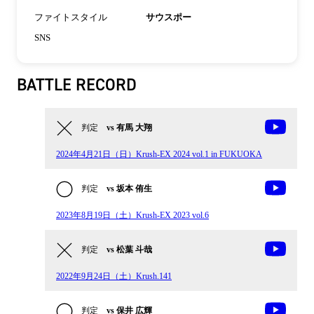
ファイトスタイル
サウスポー
SNS
BATTLE RECORD
判定
vs 有馬 大翔
2024年4月21日（日）Krush-EX 2024 vol.1 in FUKUOKA
判定
vs 坂本 侑生
2023年8月19日（土）Krush-EX 2023 vol.6
判定
vs 松葉 斗哉
2022年9月24日（土）Krush.141
判定
vs 保井 広輝