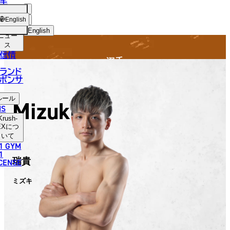
手
FIGHTER
SH-
ショッ
English
プ
English
ニュー
ス
日本語
信情
選手
English
ランド
ポンサ
한국어
ルール
Mizuki
中文（简体）
NS
Krush-
中文（繁體）
EX
につ
いて
1 GYM
ไทย
1
瑞貴
ICENSE
العربية
ミズキ