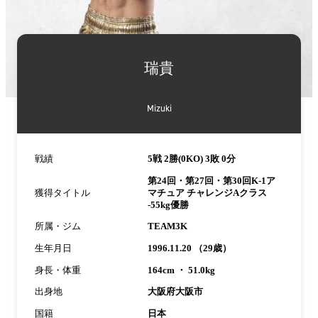
詳
細
瑞貴
情
報
Mizuki
戦績
5戦 2勝(0KO) 3敗 0分
第24回・第27回・第30回K-1ア
獲得タイトル
マチュア チャレンジAクラス
-55kg優勝
所属・ジム
TEAM3K
生年月日
1996.11.20 （29歳）
身長・体重
164cm ・ 51.0kg
出身地
大阪府大阪市
国籍
日本