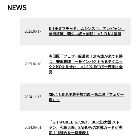
NEWS
2025.06.17
の
K-1王者マチャド、ムシンスキ、アカピャン、
ニ
2025.06.17
兼田将暉、璃久…続々参戦！＝7.13 K-1福岡
ュ
ー
ス
2025.02.10
の
寺田匠「フェザー級最強！次も誰が来ても勝
ニ
つ」兼田将暉「一番インパクトあるテクニッ
ュ
2025.02.10
クとKOを見せた」＝2.9 K-1MAX一夜明け会
ー
見
ス
2024.11.15
の
◪K-1 GROUP選手勢力図～第二弾『フェザー
ニ
2024.11.15
級』～
ュ
ー
ス
2024.09.01
の
「K-1 WORLD GP 2024」10.5(土)大阪 ストー
ニ
2024.09.01
ヤン、和島大海、SAHOらの対戦カードが決
ュ
定！18試合を一挙発表！
ー