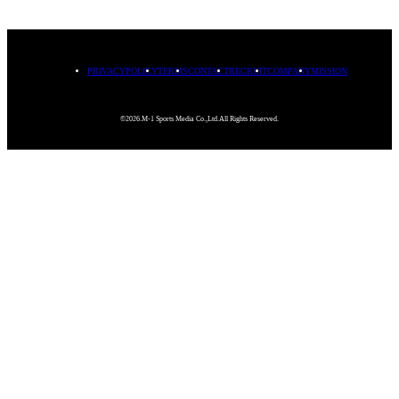
PRIVACYPOLICY
TERMS
CONTACT
RECRUIT
COMPANY
MISSION
©2026.M-1 Sports Media Co.,Ltd.All Rights Reserved.