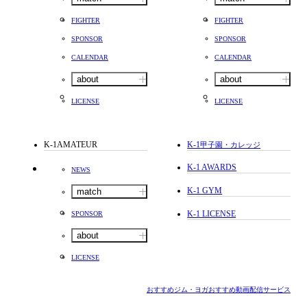
FIGHTER
FIGHTER
SPONSOR
SPONSOR
CALENDAR
CALENDAR
about
about
LICENSE
LICENSE
K-1AMATEUR
K-1
甲子園・カレッジ
K-1 AWARDS
NEWS
K-1 GYM
match
K-1 LICENSE
SPONSOR
about
LICENSE
おすすめジム・ヨガ
おすすめ動画配信サービス