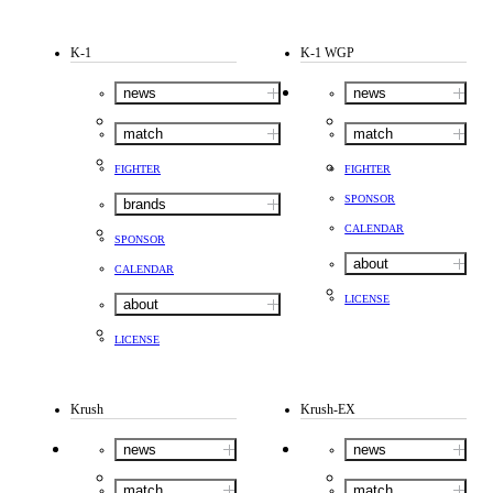
K-1
K-1 WGP
news
news
match
match
FIGHTER
FIGHTER
SPONSOR
brands
CALENDAR
SPONSOR
about
CALENDAR
LICENSE
about
LICENSE
Krush
Krush-EX
news
news
match
match