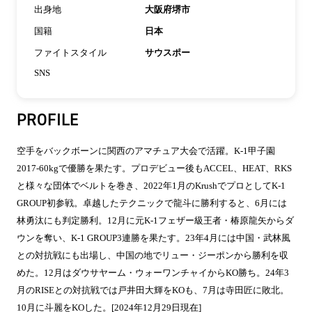
出身地
大阪府堺市
国籍
日本
ファイトスタイル
サウスポー
SNS
PROFILE
空手をバックボーンに関西のアマチュア大会で活躍。K-1甲子園
2017-60kgで優勝を果たす。プロデビュー後もACCEL、HEAT、RKS
と様々な団体でベルトを巻き、2022年1月のKrushでプロとしてK-1
GROUP初参戦。卓越したテクニックで龍斗に勝利すると、6月には
林勇汰にも判定勝利。12月に元K-1フェザー級王者・椿原龍矢からダ
ウンを奪い、K-1 GROUP3連勝を果たす。23年4月には中国・武林風
との対抗戦にも出場し、中国の地でリュー・ジーポンから勝利を収
めた。12月はダウサヤーム・ウォーワンチャイからKO勝ち。24年3
月のRISEとの対抗戦では戸井田大輝をKOも、7月は寺田匠に敗北。
10月に斗麗をKOした。[2024年12月29日現在]