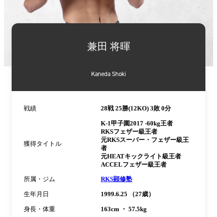
詳
細
兼田 将暉
情
報
Kaneda Shoki
戦績
28戦 25勝(12KO) 3敗 0分
K-1甲子園2017 -60kg王者
RKSフェザー級王者
元RKSスーパー・フェザー級王
獲得タイトル
者
元HEATキックライト級王者
ACCELフェザー級王者
所属・ジム
RKS顕修塾
生年月日
1999.6.25 （27歳）
身長・体重
163cm ・ 57.5kg