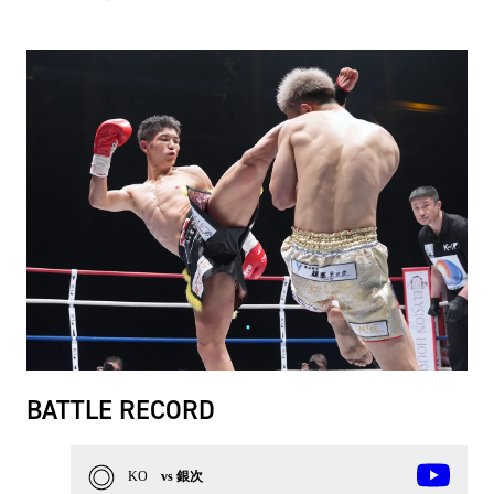
BATTLE RECORD
KO
vs 銀次