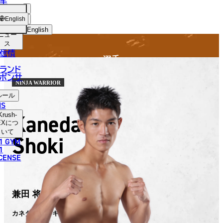
手
FIGHTER
SH-
ショッ
English
プ
English
ニュー
ス
日本語
信情
選手
English
ランド
ポンサ
한국어
NINJA WARRIOR
ルール
中文（简体）
NS
Kaneda
Krush-
中文（繁體）
EX
につ
いて
Shoki
1 GYM
ไทย
1
ICENSE
العربية
兼田 将暉
カネダ ショウキ