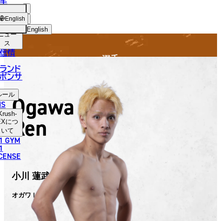
手
FIGHTER
SH-
ショッ
English
プ
English
ニュー
ス
日本語
信情
選手
English
ランド
ポンサ
한국어
ルール
Ogawa
中文（简体）
NS
Krush-
Ren
中文（繁體）
EX
につ
いて
1 GYM
ไทย
1
ICENSE
العربية
小川 蓮武
オガワ レン