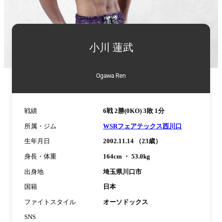
詳
細
小川 蓮武
情
報
Ogawa Ren
戦績
6戦 2勝(0KO) 3敗 1分
所属・ジム
WSRフェアテックス西川口
生年月日
2002.11.14 （23歳）
身長・体重
164cm ・ 53.0kg
出身地
埼玉県川口市
国籍
日本
ファイトスタイル
オーソドックス
SNS