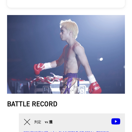
BATTLE RECORD
判定
vs 瀧