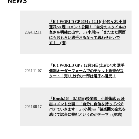
NEWS
2024.12.11
の
「K-1 WORLD GP 2024」12.14(土)代々木 小川
ニ
蓮武 vs 瀧 コメント公開！「自分のスタイルの
ュ
2024.12.11
良さを明確に出す。」(小川)vs「まだまだ関西
ー
にもおもろい選手おるなって思わせたいで
ス
す！」(瀧)
2024.11.07
の
「K-1 WORLD GP」12月14日(土)代々木 選手
ニ
2024.11.07
個別オーダーフォームでのチケット販売がス
ュ
タート！売り上げの一部は選手へ還元！
ー
ス
2024.08.17
の
「Krush.164」8.18(日)後楽園 小川蓮武 vs 玲
ニ
志コメント公開！「自分に自信を持ってバチ
ュ
2024.08.17
バチでいきます！」(小川)vs「後楽園の空気を
ー
感じて試合に挑むというのがテーマ」(玲志)
ス