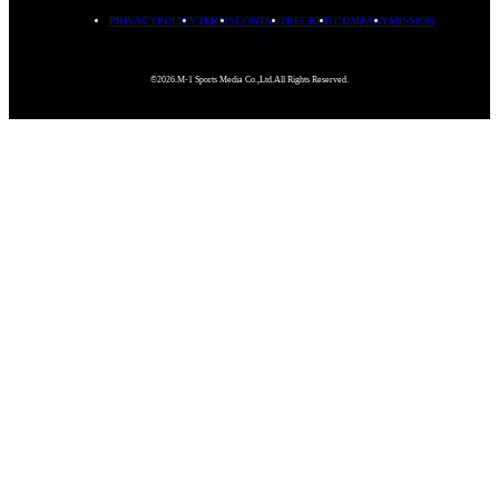
PRIVACYPOLICY
TERMS
CONTACT
RECRUIT
COMPANY
MISSION
©2026.M-1 Sports Media Co.,Ltd.All Rights Reserved.