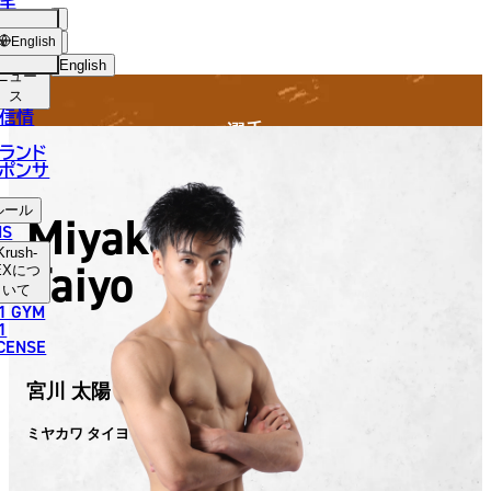
手
FIGHTER
SH-
ショッ
English
プ
English
ニュー
ス
日本語
信情
選手
English
ランド
ポンサ
한국어
ルール
Miyakawa
中文（简体）
NS
Krush-
Taiyo
中文（繁體）
EX
につ
いて
1 GYM
ไทย
1
ICENSE
العربية
宮川 太陽
ミヤカワ タイヨウ