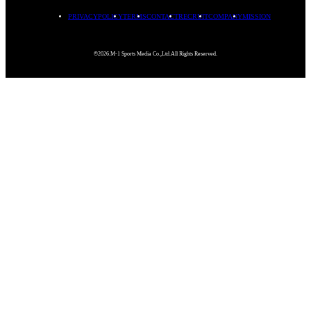
PRIVACYPOLICY
TERMS
CONTACT
RECRUIT
COMPANY
MISSION
©2026.M-1 Sports Media Co.,Ltd.All Rights Reserved.