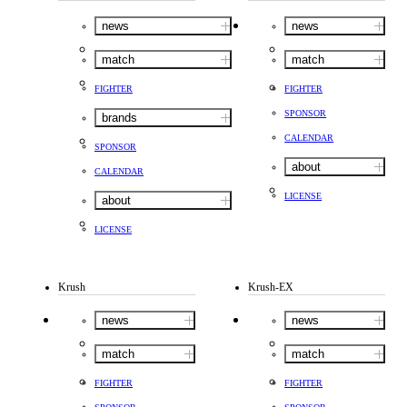
news
news
match
match
FIGHTER
FIGHTER
SPONSOR
brands
CALENDAR
SPONSOR
about
CALENDAR
LICENSE
about
LICENSE
Krush
Krush-EX
news
news
match
match
FIGHTER
FIGHTER