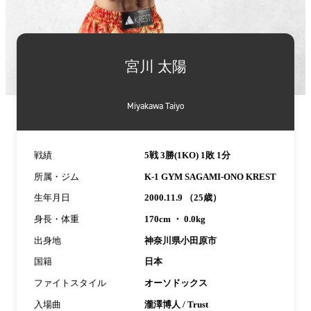
詳
細
宮川 太陽
情
報
Miyakawa Taiyo
戦績
5戦 3勝(1KO) 1敗 1分
所属・ジム
K-1 GYM SAGAMI-ONO KREST
生年月日
2000.11.9 （25歳）
身長・体重
170cm ・ 0.0kg
出身地
神奈川県小田原市
国籍
日本
ファイトスタイル
オーソドックス
入場曲
瀧澤博人 / Trust