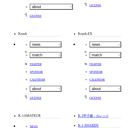
LICENSE
about
LICENSE
Krush
Krush-EX
news
news
match
match
FIGHTER
FIGHTER
SPONSOR
SPONSOR
CALENDAR
CALENDAR
about
about
LICENSE
LICENSE
K-1AMATEUR
K-1
甲子園・カレッジ
K-1 AWARDS
NEWS