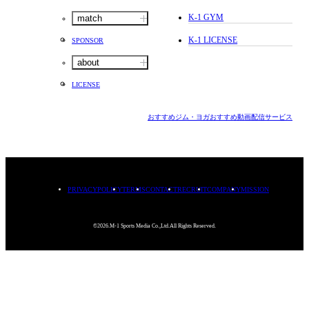
K-1 GYM
match
K-1 LICENSE
SPONSOR
about
LICENSE
おすすめジム・ヨガ
おすすめ動画配信サービス
PRIVACYPOLICY
TERMS
CONTACT
RECRUIT
COMPANY
MISSION
©2026.M-1 Sports Media Co.,Ltd.All Rights Reserved.