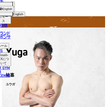
手
FIGHTER
SH-
ショッ
English
プ
English
ニュー
ス
日本語
信情
選手
English
ランド
ポンサ
한국어
ルール
Yuga
中文（简体）
NS
Krush-
中文（繁體）
EX
につ
いて
1 GYM
ไทย
1
祐嘉
ICENSE
العربية
ユウガ