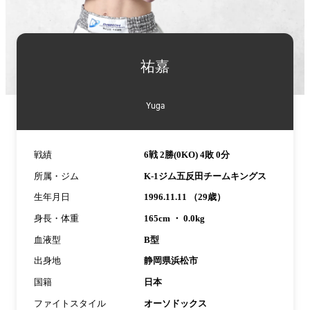
詳
細
祐嘉
情
報
Yuga
戦績
6戦 2勝(0KO) 4敗 0分
所属・ジム
K-1ジム五反田チームキングス
生年月日
1996.11.11 （29歳）
身長・体重
165cm ・ 0.0kg
血液型
B型
出身地
静岡県浜松市
国籍
日本
ファイトスタイル
オーソドックス