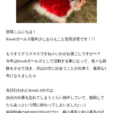
皆様こんにちは！
Krushガールズ最年少しおりんこと百田汐里です！♡
もうすぐクリスマスですね☆いかがお過ごしですか〜？
今年はKrushガールズとして活動する事になって、色々な経
験をさせて頂き、沢山の方に出会うことが出来て、最高な1
年になりました☺
先日行われたKrush.169では、
自分の出番を忘れてしまうくらい熱中していて、観戦して
たらあっという間に終わってしまいました( ; ; )
毎回恒例のMYBESTFIGHTでは、横山選手と松山選手の試