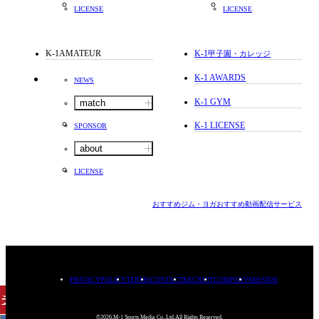
LICENSE
LICENSE
K-1AMATEUR
K-1
甲子園・カレッジ
K-1 AWARDS
NEWS
K-1 GYM
match
K-1 LICENSE
SPONSOR
about
LICENSE
おすすめジム・ヨガ
おすすめ動画配信サービス
PRIVACYPOLICY
TERMS
CONTACT
RECRUIT
COMPANY
MISSION
チケット
購入
©2026.M-1 Sports Media Co.,Ltd.All Rights Reserved.