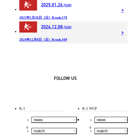
2025.01.26
(SUN)
2025年1月26日（日）Krush.170
2024.12.08
(SUN)
2024年12月8日（日）Krush.169
FOLLOW US
K-1
K-1 WGP
news
news
match
match