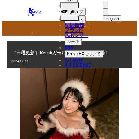
選手
COLUMN
KRUSH-
ショップ
English
EX
English
ニュース
配信情報
日本語
ブランド
スポンサー
コラム
English
ルール
SNS
한국어
［日曜更新］Krushガールズ 百田汐里が登場！
Krush-EX
について
K-1 GYM
2024.12.22
中文（简体
K-1 LICENSE
中文（繁體
ไทย
العربية