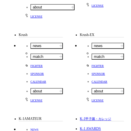
LICENSE
about
LICENSE
Krush
Krush-EX
news
news
match
match
FIGHTER
FIGHTER
SPONSOR
SPONSOR
CALENDAR
CALENDAR
about
about
LICENSE
LICENSE
K-1AMATEUR
K-1
甲子園・カレッジ
K-1 AWARDS
NEWS