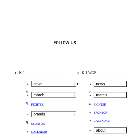
FOLLOW US
K-1
K-1 WGP
news
news
match
match
FIGHTER
FIGHTER
SPONSOR
brands
CALENDAR
SPONSOR
about
CALENDAR