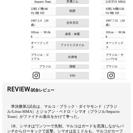
所属ジム
Impacto Team
LOUTUS MMA
22戦 17勝(4K
43戦 34勝(12K
戦歴
O) 5敗 0分
O) 9敗 0分
1997.3.4 （29
1997.7.31 （29
生年月日
歳）
歳）
185cm ・ 90.0k
181cm ・ 90.0k
身長・体重
g
g
オーソドック
オーソドック
ファイトスタイル
ス
ス
ブラジル・ゴ
ブラジル・サ
出身地
イアス
ンパウロ
ブラジル
国籍
ブラジル
SNS
REVIEW
試合レビュー
準決勝第2試合は、マルコ・ブラック・ダイヤモンド（ブラジ
ル/Lótus MMA）とジョアン・ペドロ・シマオ（ブラジル/Impacto
Team）がファイナル進出をかけて争った。
1R、シマオはワンツーで先制。マルコはガードを意識しながらパ
ンチからローキックで反撃。シマオは左ミドルも、マルコがカーフ