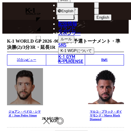
選手
MATCH RESULT
K-
ショップ
English
1
English
ニュース
配信情報
日本語
WGP
ブランド
スポンサー
試合結果
English
ルール
K-1 WORLD GP 2026 -90kg南米予選トーナメント・準
SNS
決勝(2)/3分3R・延長1R
한국어
K-1 WGP
について
K-1 GYM
中文（简体
K-1 LICENSE
試合レビュー
ギャラリー
動画
中文（繁體
ไทย
العربية
ジョアン・ペドロ・シマ
マルコ・ブラック・ダイ
オ / Joao Pedro Simao
ヤモンド / Marco Black
2R 0分52秒
Diamond
KO