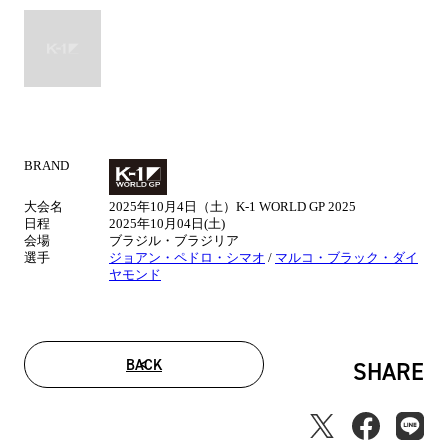
BRAND
試
合
大会名
2025年10月4日（土）K-1 WORLD GP 2025
情
日程
2025年10月04日(土)
報
会場
ブラジル・ブラジリア
選手
ジョアン・ペドロ・シマオ
/
マルコ・ブラック・ダイ
ヤモンド
BACK
SHARE