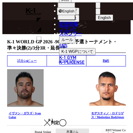
選手
MATCH RESULT
K-
ショップ
English
1
English
ニュース
配信情報
日本語
WGP
ブランド
スポンサー
試合結果
English
ルール
K-1 WORLD GP 2026 -90kg南米予選トーナメント・
SNS
準々決勝(2)/3分3R・延長1R
한국어
K-1 WGP
について
K-1 GYM
中文（简体
K-1 LICENSE
試合レビュー
ギャラリー
動画
中文（繁體
ไทย
العربية
イヴァン・ガラズ / Ivan
モデスティノ・ロドリゲ
Galaz
ス / Modestino Rodrigues
0-3
判定
RBT/Winner Co
所属ジム
Brutal Striker