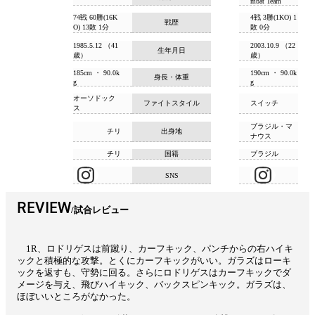
mbat Team
74戦 60勝(16K
4戦 3勝(1KO) 1
戦歴
O) 13敗 1分
敗 0分
1985.5.12 （41
2003.10.9 （22
生年月日
歳）
歳）
185cm ・ 90.0k
190cm ・ 90.0k
身長・体重
g
g
オーソドック
ファイトスタイル
スイッチ
ス
ブラジル・マ
チリ
出身地
ナウス
チリ
国籍
ブラジル
SNS
REVIEW
試合レビュー
1R、ロドリゲスは前蹴り、カーフキック、パンチからの右ハイキ
ックと積極的な攻撃。とくにカーフキックがいい。ガラズはローキ
ックを返すも、守勢に回る。さらにロドリゲスはカーフキックでダ
メージを与え、飛びハイキック、バックスピンキック。ガラズは、
ほぼいいところがなかった。