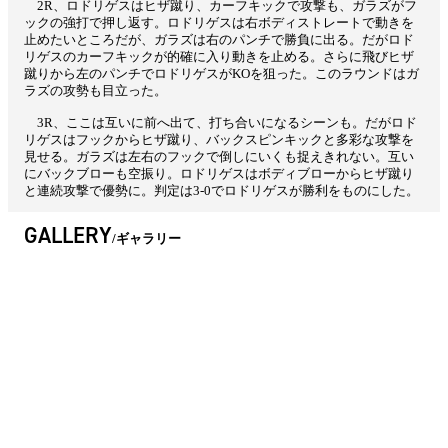
2R、ロドリゲスはヒザ蹴り、カーフキックで攻撃も、ガラズがフ
ックの強打で押し返す。ロドリゲスは右ボディストレートで動きを
止めたいところだが、ガラズは右のパンチで勝負に出る。だがロド
リゲスのカーフキックが的確に入り動きを止める。さらに飛びヒザ
蹴りから左のパンチでロドリゲスがKOを狙った。このラウンドはガ
ラズの攻勢も目立った。
3R、ここは互いに前へ出て、打ち合いになるシーンも。だがロド
リゲスはフックからヒザ蹴り、バックスピンキックと多彩な攻撃を
見せる。ガラズは左右のフックで倒しにいくも捉えきれない。互い
にバックブローも空振り。ロドリゲスはボディブローからヒザ蹴り
と連続攻撃で優勢に。判定は3-0でロドリゲスが勝利をものにした。
GALLERY
ギャラリー