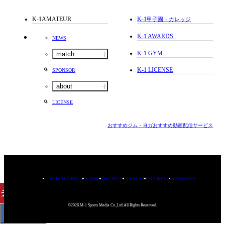
K-1AMATEUR
K-1
甲子園・カレッジ
K-1 AWARDS
NEWS
K-1 GYM
match
K-1 LICENSE
SPONSOR
about
LICENSE
おすすめジム・ヨガ
おすすめ動画配信サービス
PRIVACYPOLICY
TERMS
CONTACT
RECRUIT
COMPANY
MISSION
チケット
購入
©2026.M-1 Sports Media Co.,Ltd.All Rights Reserved.
< BACK