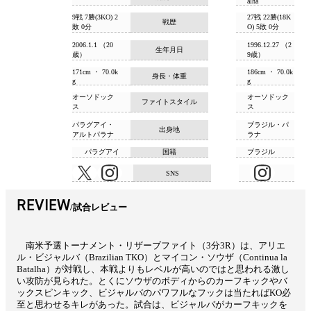
alha
9戦 7勝(3KO) 2
27戦 22勝(18K
戦歴
敗 0分
O) 5敗 0分
2006.1.1 （20
1996.12.27 （2
生年月日
歳）
9歳）
171cm ・ 70.0k
186cm ・ 70.0k
身長・体重
g
g
オーソドック
オーソドック
ファイトスタイル
ス
ス
パラグアイ・
ブラジル・パ
出身地
アルトパラナ
ラナ
パラグアイ
国籍
ブラジル
SNS
REVIEW
試合レビュー
南米予選トーナメント・リザーブファイト（3分3R）は、アリエ
ル・ビジャルバ（Brazilian TKO）とマイコン・ソウザ（Continua la
Batalha）が対戦し、本戦よりもレベルが高いのではと思われる激し
い攻防が見られた。とくにソウザのボディからのカーフキックやバ
ックスピンキック、ビジャルバのパワフルなフックは当たればKO必
至と思わせるキレがあった。試合は、ビジャルバがカーフキックを