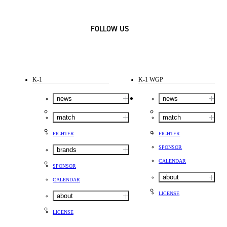
FOLLOW US
K-1
K-1 WGP
news
news
match
match
FIGHTER
FIGHTER
SPONSOR
brands
CALENDAR
SPONSOR
about
CALENDAR
LICENSE
about
LICENSE