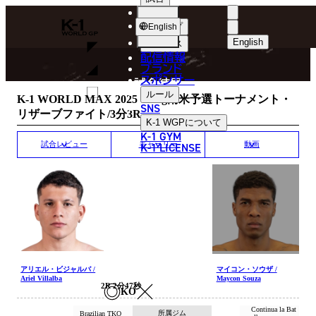
選手
MATCH RESULT
K-
ショップ
English
1
English
ニュース
配信情報
日本語
WGP
ブランド
スポンサー
試合結果
English
ルール
K-1 WORLD MAX 2025 -70kg南米予選トーナメント・
SNS
リザーブファイト/3分3R
한국어
K-1 WGP
について
K-1 GYM
中文（简体
K-1 LICENSE
試合レビュー
ギャラリー
動画
中文（繁體
ไทย
العربية
アリエル・ビジャルバ /
マイコン・ソウザ /
Ariel Villalba
Maycon Souza
2R 2分47秒
KO
Continua la Bat
所属ジム
Brazilian TKO