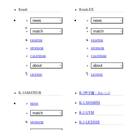
Krush
Krush-EX
news
news
match
match
FIGHTER
FIGHTER
SPONSOR
SPONSOR
CALENDAR
CALENDAR
about
about
LICENSE
LICENSE
K-1AMATEUR
K-1
甲子園・カレッジ
K-1 AWARDS
NEWS
K-1 GYM
match
K-1 LICENSE
SPONSOR